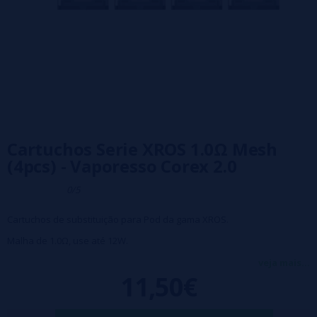
Cartuchos Serie XROS 1.0Ω Mesh
(4pcs) - Vaporesso Corex 2.0
0/5
Cartuchos de substituição para Pod da gama XROS.
Malha de 1.0Ω, use até 12W.
Tecnologia à prova de vazamento
veja mais...
11,50€
Pacote de 4 cartuchos