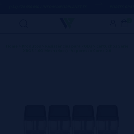
(+34) 674 656 090 / INFO@VAPORPLANET.ES
PORTES GRÁTIS
0
Home
>
Produtos
>
Resistências para PODs
>
Cartuchos Serie
XROS 1.0Ω Mesh (4pcs) - Vaporesso Corex 2.0