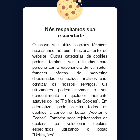
VaporPlanet
Sobre nós
Calculadora DIY Alquimia
Nós respeitamos sua
Contato
privacidade
O nosso site utiliza cookies técnicos
Suporte ao cliente
necessários ao bom funcionamento do
Envio e devoluções
website. Outras categorias de cookies
podem também ser utilizadas para
Formas de pagamento
personalizar a experiência do utilizador,
Contato
fornecer ofertas de marketing
direcionadas ou realizar análises para
otimizar os nossos serviços. Os
Segurança e privacidade
utilizadores podem revogar o seu
Termos e Condições de Uso
consentimento a qualquer momento
através do link "Política de Cookies". Em
Política de privacidade
alternativa, pode aceitar todos os
Política de cookies
cookies clicando no botão "Aceitar e
Fechar". Também pode rejeitar todos os
cookies ou selecionar cookies
específicos utilizando o botão
"Definições".