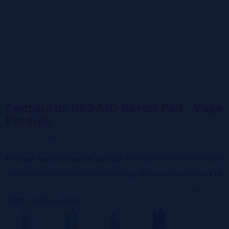
Centaurus B80 AIO Boron Pod - Vape
Perdido
0/5
Pod Lost Vape Centaurus B80 AIO
com alcance de 5-80 W, tanque
Centaurus Boro e pod UB AIO com
compatibilidade com bobina UB
Ultra.
veja mais...
Cores:
Particle Gunmetal
Com um chassi de liga de zinco e aço inoxidável, o Pod Centaurus B80
AIO é bem construído e resistente a pequenas quedas.