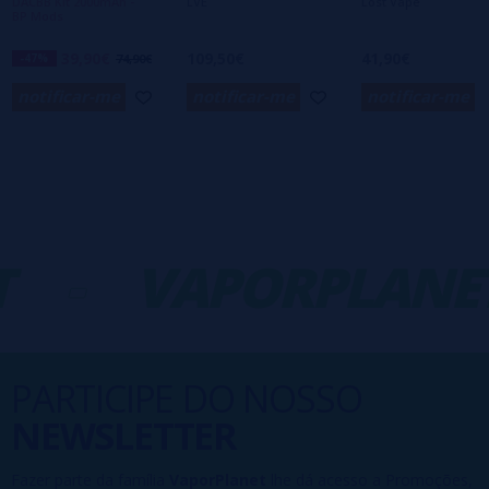
DACBB Kit 2000mAh -
LVE
Lost Vape
BP Mods
39,90€
109,50€
41,90€
-47%
74,90€
notificar-me
notificar-me
notificar-me
-
VAPORPLANET
PARTICIPE DO NOSSO
NEWSLETTER
Fazer parte da família
VaporPlanet
lhe dá acesso a Promoções,