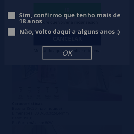
IR
Sim, confirmo que tenho mais de
18 anos
Tendré que volver a iniciar sesión
Não, volto daqui a alguns anos ;)
CANCELAR
Me quedo aquí sin cambiar el idioma
OK
Características:
Bateria 18650 (não incluída)
Dimensões: 80,8x50,0x24,44mm
Peso: 150g
Potência máxima: 80W