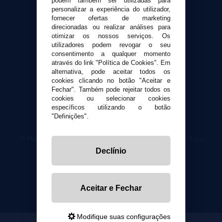
Formas de pagamento
podem também ser utilizadas para
personalizar a experiência do utilizador,
Contato
fornecer ofertas de marketing
direcionadas ou realizar análises para
otimizar os nossos serviços. Os
Segurança e privacidade
utilizadores podem revogar o seu
Termos e Condições de Uso
consentimento a qualquer momento
Política de privacidade
através do link "Política de Cookies". Em
alternativa, pode aceitar todos os
Política de cookies
cookies clicando no botão "Aceitar e
Fechar". Também pode rejeitar todos os
cookies ou selecionar cookies
específicos utilizando o botão
"Definições".
© VaporPlanet.pt
|
Compre Cigarros Eletrônicos
|
Loja
Cigarrillos Electronicos
Declínio
Yopi Online SL CIF: B90451832
Aceitar e Fechar
Modifique suas configurações