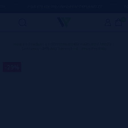
(+34) 674 656 090 / INFO@VAPORPLANET.ES
PORTES
0
Home
>
Produtos
>
SISTEMA BORO
>
AIO BOX MODS
>
Centaurus B80 AIO Boron Pod - Vape Perdido
-29%