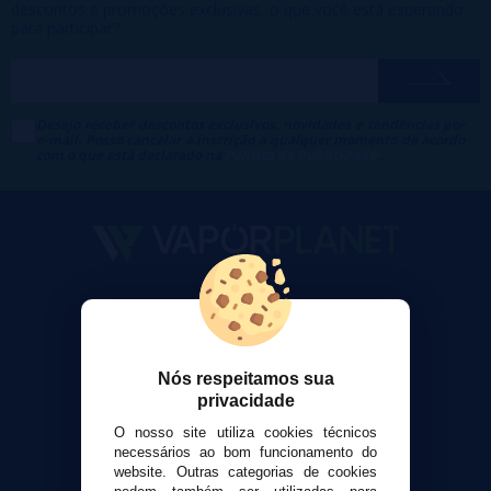
descontos e promoções exclusivas, o que você está esperando
para participar?
Desejo receber descontos exclusivos, novidades e tendências por
e-mail. Posso cancelar a inscrição a qualquer momento de acordo
com o que está declarado na
Política de Publicidade
.
VaporPlanet
Sobre nós
Calculadora DIY Alquimia
Nós respeitamos sua
Contato
privacidade
O nosso site utiliza cookies técnicos
Suporte ao cliente
necessários ao bom funcionamento do
Envio e devoluções
website. Outras categorias de cookies