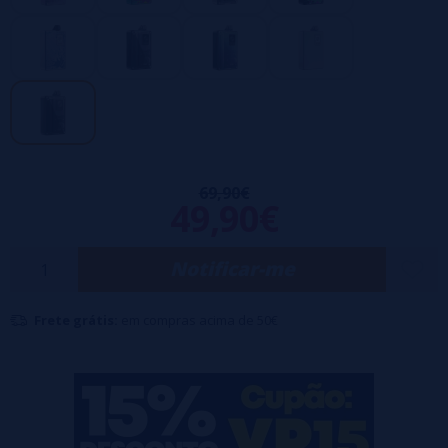
Alimentado por uma única bateria 18650 de alta amperagem (não
incluída), ele foi projetado para fornecer sabor e vapor excepcionais
do seu líquido favorito ou sais de nicotina.
Emparelhado com o Centaurus Boro Tank, o Centaurus B80 Pod pode
aceitar bobinas torcidas à mão no deck de construção de dois postes.
69,90€
49,90€
Notificar-me
Frete grátis:
em compras acima de 50€