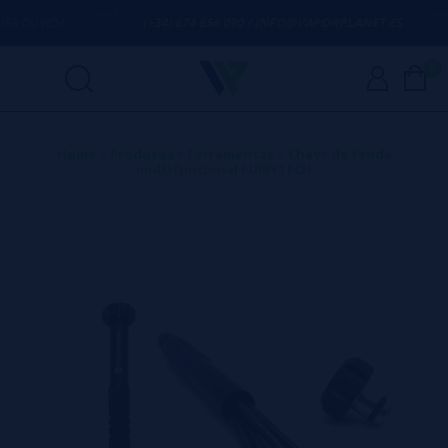
 DÚVIDA
(+34) 674 656 090 / INFO@VAPORPLANET.ES
0
Home
>
Produtos
>
Ferramentas
>
Chave de fenda
multifuncional FUMYTECH