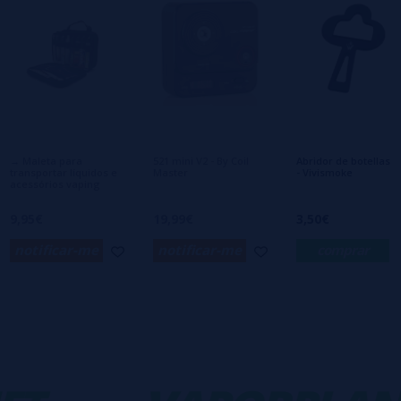
0/5
Seja o primeiro a deixar um comentário
Escreva sua opinião sobre este produto
Ainda não há comentários, você quer ser o
primeiro a deixar um? Sua opinião é
importante para nós!
→ Maleta para
521 mini V2 - By Coil
Abridor de botellas K
transportar líquidos e
Master
- Vivismoke
acessórios vaping
9,95€
19,99€
3,50€
notificar-me
notificar-me
comprar