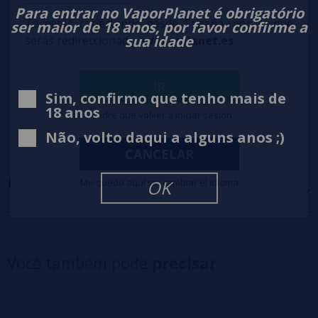
Para entrar no VaporPlanet é obrigatório
Te estás conectando desde España, por lo que
ser maior de 18 anos, por favor confirme a
sua idade
serás redireccionado a
vaporplanet.es
IR
Sim, confirmo que tenho mais de
18 anos
Tendré que volver a iniciar sesión
Não, volto daqui a alguns anos ;)
CANCELAR
OPINIÕES
(0)
Me quedo aquí sin cambiar el idioma
OK
5 estrelas
0%
4 estrelas
0%
Você também pode
precisar
3 estrelas
0%
2 estrelas
0%
1 estrelas
0%