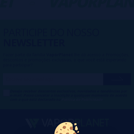
T
-
VAPORPLAN
PARTICIPE DO NOSSO
NEWSLETTER
Fazer parte da família
VaporPlanet
lhe dá acesso a Promoções,
descontos e promoções exclusivas, o que você está esperando
para participar?
Desejo receber descontos exclusivos, novidades e tendências por
e-mail. Posso cancelar a inscrição a qualquer momento de acordo
com o que está declarado na
Política de Publicidade
.