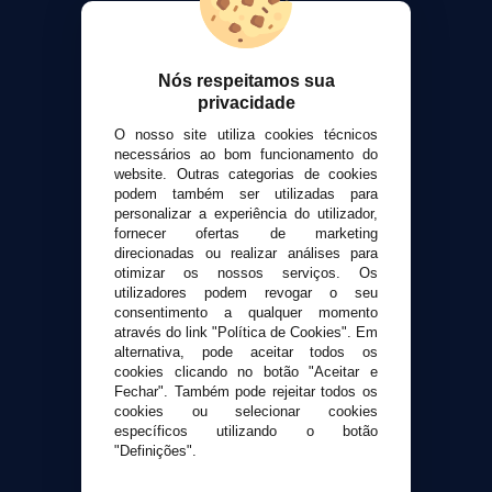
VaporPlanet
Sobre nós
Calculadora DIY Alquimia
Nós respeitamos sua
Contato
privacidade
O nosso site utiliza cookies técnicos
necessários ao bom funcionamento do
Suporte ao cliente
website. Outras categorias de cookies
Envio e devoluções
podem também ser utilizadas para
Formas de pagamento
personalizar a experiência do utilizador,
fornecer ofertas de marketing
Contato
direcionadas ou realizar análises para
otimizar os nossos serviços. Os
utilizadores podem revogar o seu
Segurança e privacidade
consentimento a qualquer momento
Termos e Condições de Uso
através do link "Política de Cookies". Em
Política de privacidade
alternativa, pode aceitar todos os
cookies clicando no botão "Aceitar e
Política de cookies
Fechar". Também pode rejeitar todos os
cookies ou selecionar cookies
específicos utilizando o botão
"Definições".