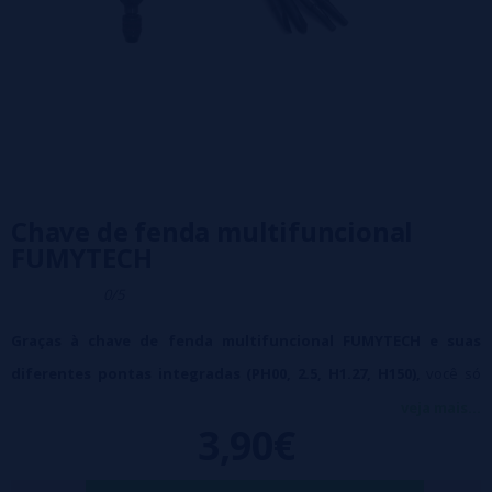
Chave de fenda multifuncional
FUMYTECH
0/5
Graças à chave de fenda multifuncional FUMYTECH e suas
diferentes pontas integradas (PH00, 2.5, H1.27, H150),
você só
precisará de uma ferramenta para realizar os reparos.
veja mais...
3,90€