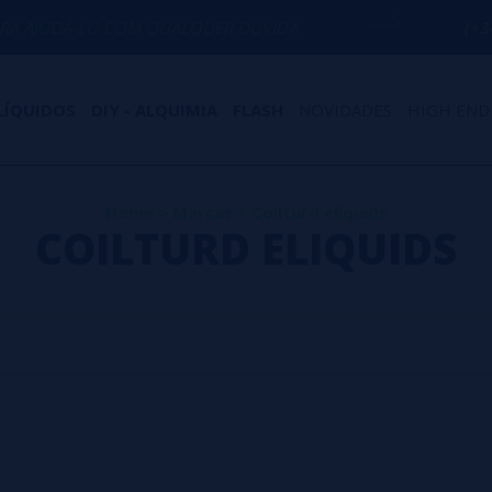
AJUDÁ-LO COM QUALQUER DÚVIDA
(+34) 
LÍQUIDOS
DIY - ALQUIMIA
FLASH
NOVIDADES
HIGH END
Home
>
Marcas
>
Coilturd eliquids
COILTURD ELIQUIDS