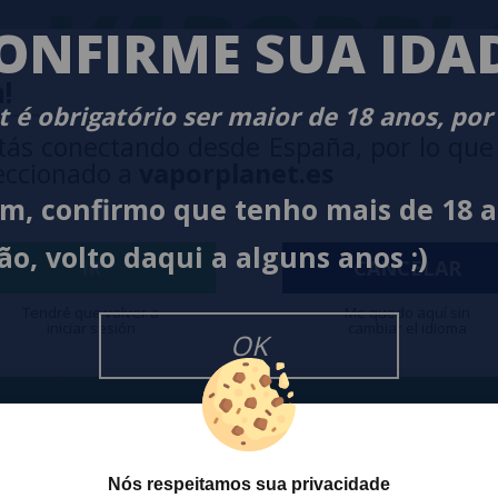
VAPORPLA
ONFIRME SUA IDA
!
 é obrigatório ser maior de 18 anos, por
tás conectando desde España, por lo que
eccionado a
vaporplanet.es
im, confirmo que tenho mais de 18 
O
NEWSLETTER
ão, volto daqui a alguns anos ;)
IR
CANCELAR
Tendré que volver a
Me quedo aquí sin
iniciar sesión
cambiar el idioma
Desejo rece
cesso a Promoções, descontos e
OK
cancelar a
ando para participar?
na
Política
Nós respeitamos sua privacidade