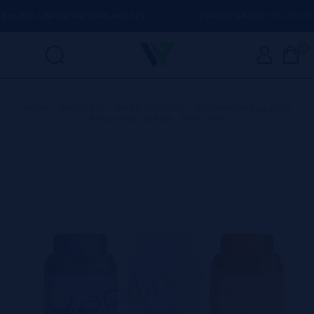
656 090 / INFO@VAPORPLANET.ES
PORTES GRÁTIS
EM COMPRAS A
0
Home
>
Produtos
>
Pyrex (Cristais)
>
Conversion Cap para
Recurve Dual RDA - WOTOFO