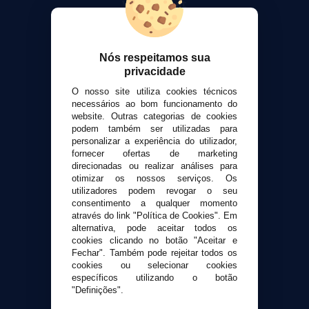
VaporPlanet
Sobre nós
Calculadora DIY Alquimia
Contato
Nós respeitamos sua
privacidade
Suporte ao cliente
O nosso site utiliza cookies técnicos
Envio e devoluções
necessários ao bom funcionamento do
website. Outras categorias de cookies
Formas de pagamento
podem também ser utilizadas para
Contato
personalizar a experiência do utilizador,
fornecer ofertas de marketing
direcionadas ou realizar análises para
Segurança e privacidade
otimizar os nossos serviços. Os
Termos e Condições de Uso
utilizadores podem revogar o seu
consentimento a qualquer momento
Política de privacidade
através do link "Política de Cookies". Em
Política de cookies
alternativa, pode aceitar todos os
cookies clicando no botão "Aceitar e
Fechar". Também pode rejeitar todos os
cookies ou selecionar cookies
específicos utilizando o botão
"Definições".