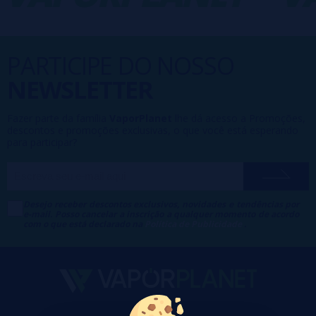
PARTICIPE DO NOSSO
NEWSLETTER
Fazer parte da família
VaporPlanet
lhe dá acesso a Promoções,
descontos e promoções exclusivas, o que você está esperando
para participar?
Desejo receber descontos exclusivos, novidades e tendências por
e-mail. Posso cancelar a inscrição a qualquer momento de acordo
com o que está declarado na
Política de Publicidade
.