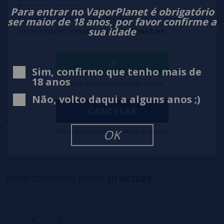
Para entrar no VaporPlanet é obrigatório
Te estás conectando desde España, por lo que
ser maior de 18 anos, por favor confirme a
sua idade
serás redireccionado a
vaporplanet.es
IR
Sim, confirmo que tenho mais de
18 anos
Tendré que volver a iniciar sesión
Não, volto daqui a alguns anos ;)
CANCELAR
OPINIÕES
(0)
Me quedo aquí sin cambiar el idioma
OK
5 estrelas
0%
4 estrelas
0%
Você também pode
precisar
3 estrelas
0%
2 estrelas
0%
1 estrelas
0%
0/5
Seja o primeiro a deixar um comentário