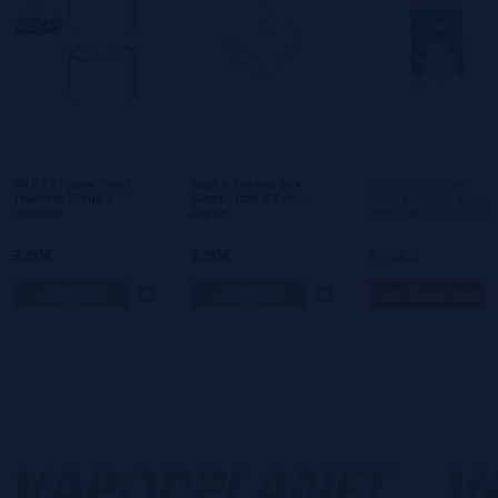
Escreva sua opinião sobre este produto
Ainda não há comentários, você quer ser o
primeiro a deixar um? Sua opinião é
importante para nós!
AN RTA Pyrex Glass
Aspire Pockex Box
Campana Crown
Thunder Cloud x
Glass Tube 2.6 ml -
Trinity Glass Cap par
Coilturd
Aspire
Dead Rabbit 24 mm
3,90€
2,90€
15,95€
comprar
comprar
notificar-me
VAPORPLANET
VA