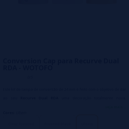
Conversion Cap para Recurve Dual
RDA - WOTOFO
0/5
Este kit de tampa de conversão de 24 mm é feito com o objetivo de dar
ao seu
Recurve Dual RDA
uma decoração totalmente nova.
Reservando o mesmo design de entrada de ar ajustável, mas
veja mais...
Cores:
Ultem
combinado com o gotejamento para melhorar o gosto por diferentes
preferências.
Clear Frosted
Frosted Black
Ultem