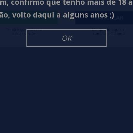
im, confirmo que tenho mais de 18 
ão, volto daqui a alguns anos ;)
igarrillos Electronicos
IR
CANCELAR
Tendré que volver a
Me quedo aquí sin
iniciar sesión
cambiar el idioma
OK