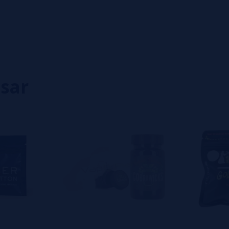
0%
0%
0%
0%
0%
isar
eiro a deixar um? Sua opinião é