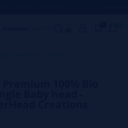
UALQUER DÚVIDA
(+34) 674 656 090 / I
0
0
Promoções!
OUTLET
 head - ThunderHead Creations
 Premium 100% Bio
ingle Baby head -
rHead Creations