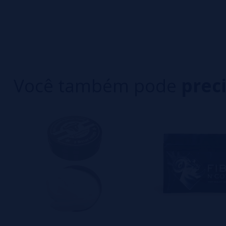
0/5
5 estrelas
Seja o primeiro a deixar um comentário
4 estrelas
3 estrelas
Escreva sua opinião sobre este produto
2 estrelas
1 estrelas
Você também pode
prec
Ainda não há comentários, você quer ser o prim
importante para nós!