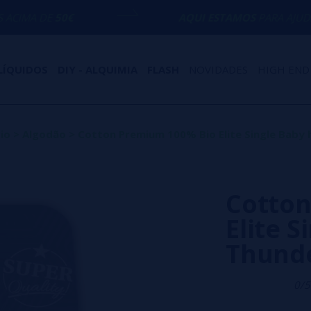
0€
AQUI ESTAMOS
PARA AJUDÁ-LO COM Q
LÍQUIDOS
DIY - ALQUIMIA
FLASH
NOVIDADES
HIGH END
io
>
Algodão
>
Cotton Premium 100% Bio Elite Single Baby
Cotton
Elite S
Thunde
0/5