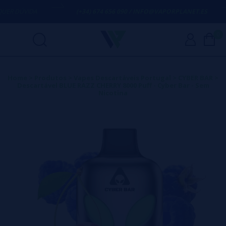
R DÚVIDA
(+34) 674 656 090 / INFO@VAPORPLANET.ES
0
Home
>
Produtos
>
Vapes Descartáveis Portugal
>
CYBER BAR
>
Descartável BLUE RAZZ CHERRY 8000 Puff - Cyber Bar - Sem
Nicotina