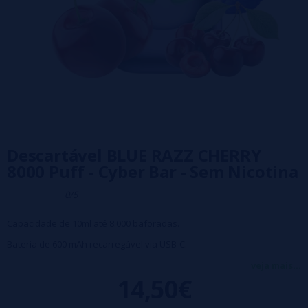
Descartável BLUE RAZZ CHERRY
8000 Puff - Cyber Bar - Sem Nicotina
0/5
Capacidade de 10ml até 8.000 baforadas.
Bateria de 600 mAh recarregável via USB-C.
Os olhos brilham durante a vaporização.
veja mais...
14,50€
2 luzes LED indicam o nível da bateria e do fluido.
Resistência de malha de 1,05ohm.