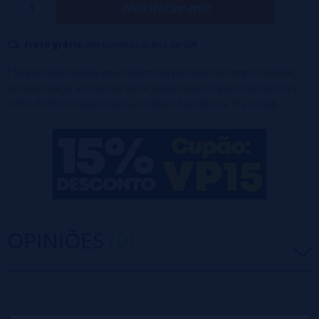
Notificar-me
Capacidade de 2 ml ou bateria com autonomia de aproximadamente
600 baforadas.
Frete grátis:
em compras acima de 50€
Possibilidade de bateria de 500mAh.
Bobinas de malha que garantem uma reprodução muito boa do
* Este produto incluirá um acréscimo no processo de compra de 0,48€
correspondente ao Imposto sobre Líquidos para Cigarros Eletrônicos e
sabor.
outros Produtos relacionados ao Tabaco (Líquidos de 16 a 20 mg).
OPINIÕES
(0)
5 estrelas
0%
4 estrelas
0%