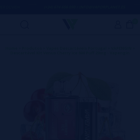
 DÚVIDA
(+34) 674 656 090 / INFO@VAPORPLANET.ES
0
Home
>
Produtos
>
Vapes Descartáveis Portugal
>
VAPENGIN
>
Descartável Kit Venus Cherry Ice 600 Puff 20mg - Vapengin