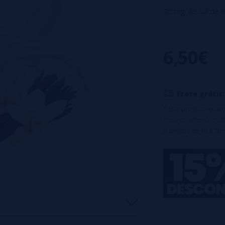
20 mg de sal de ni
Um creme cremo
delícias.
6,50€
Vaporizador desca
Capacidade da ba
Frete grátis:
* Este produto inclu
Imposto sobre Líquid
(Líquidos de 16 a 20 