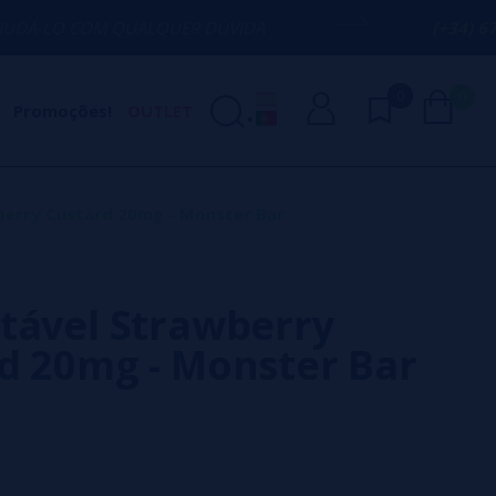
 QUALQUER DÚVIDA
(+34) 674 656 090 /
0
0
Promoções!
OUTLET
berry Custard 20mg - Monster Bar
tável Strawberry
d 20mg - Monster Bar