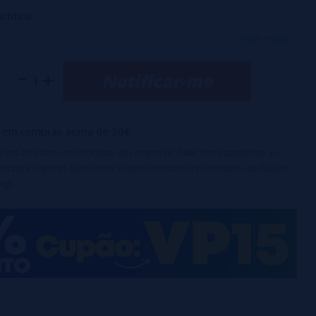
cotina.
so e saboroso com morangos acrescentam ainda mais
veja mais...
Notificar-me
rtável.
teria 550mAh.
em compras acima de 50€
irá um acréscimo no processo de compra de 0,48€ correspondente ao
os para Cigarros Eletrônicos e outros Produtos relacionados ao Tabaco
mg).