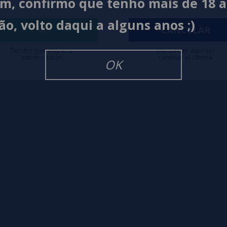
im, confirmo que tenho mais de 18 
ão, volto daqui a alguns anos ;)
igarrillos Electronicos
IR
CANCELAR
Tendré que volver a
Me quedo aquí sin
iniciar sesión
cambiar el idioma
OK