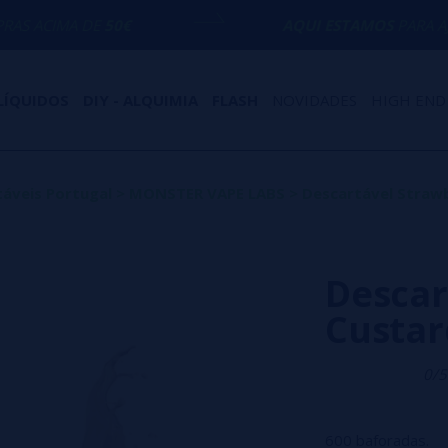
E
50€
AQUI ESTAMOS
PARA AJUDÁ-LO COM
LÍQUIDOS
DIY - ALQUIMIA
FLASH
NOVIDADES
HIGH END
áveis Portugal
>
MONSTER VAPE LABS
>
Descartável Straw
Descar
Custar
0/5
600 baforadas.