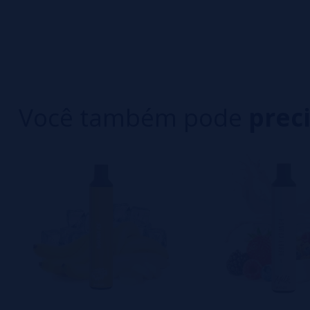
0/5
5 estrelas
Seja o primeiro a deixar um comentário
4 estrelas
3 estrelas
Escreva sua opinião sobre este produto
2 estrelas
1 estrelas
Você também pode
prec
Ainda não há comentários, você quer ser o prim
importante para nós!