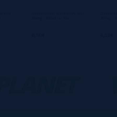
Crunch
Descartável Blackberry JAM
Descartá
r
20mg - Monster Bar
20mg - 
6,50€
6,50€
ANET
-
VA