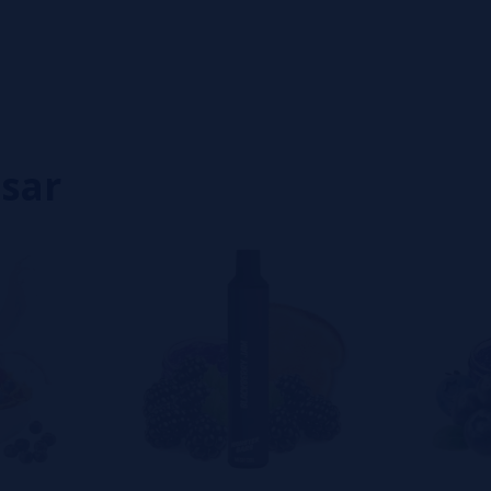
0%
0%
0%
0%
0%
isar
eiro a deixar um? Sua opinião é