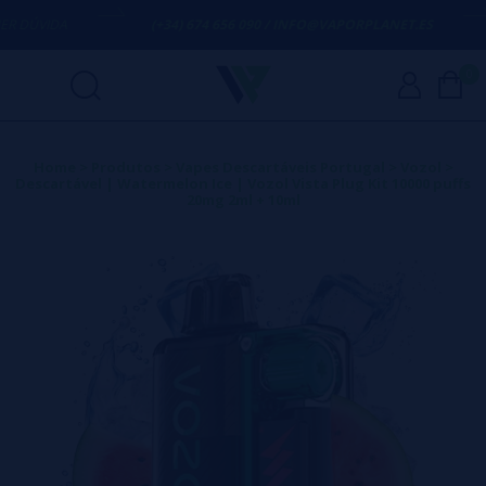
DÚVIDA
(+34) 674 656 090 / INFO@VAPORPLANET.ES
0
Home
>
Produtos
>
Vapes Descartáveis Portugal
>
Vozol
>
Descartável | Watermelon Ice | Vozol Vista Plug Kit 10000 puffs
20mg 2ml + 10ml