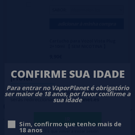
SABOR:
adicionar à minha compra
Cartucho para Vozol Vista Plug
2+10ml 【 SEM NICOTINA 】
9,90€
SABOR:
CONFIRME SUA IDADE
¡Hola!
adicionar à minha compra
Para entrar no VaporPlanet é obrigatório
Te estás conectando desde España, por lo que
ser maior de 18 anos, por favor confirme a
sua idade
serás redireccionado a
vaporplanet.es
OPINIÕES
(0)
IR
Sim, confirmo que tenho mais de
5 estrelas
0%
18 anos
Tendré que volver a iniciar sesión
4 estrelas
0%