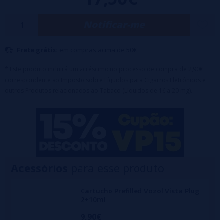
de malha dupla SiLC Tech
otimiza seu uso.
Notificar-me
Com até
10.000 tragadas
, carregamento
USB-C
, indicador LED de
bateria e um design prático e transparente, este dispositivo se
Frete grátis:
em compras acima de 50€
destaca em funcionalidade e estilo.
O kit Vozol Vista Plug 2+10
Watermelon Ice
* Este produto incluirá um acréscimo no processo de compra de 2,90€
combina a suculência da melancia com um toque de
correspondente ao Imposto sobre Líquidos para Cigarros Eletrônicos e
gelo para uma sensação refrescante.
outros Produtos relacionados ao Tabaco (Líquidos de 16 a 20 mg).
🔹
Capacidade:
cartucho de 2ml + tanque de 10ml
🔹
Tecnologia anti-vazamento
para maior limpeza e eficiência
🔹
Bateria integrada de longa duração
🔹
Fácil recarga
e sistema de bloqueio/desbloqueio com 3 baforadas
curtas
Acessórios
para esse produto
🔹
Nicotina:
20mg
Cartucho Prefilled Vozol Vista Plug
2+10ml
9,90€