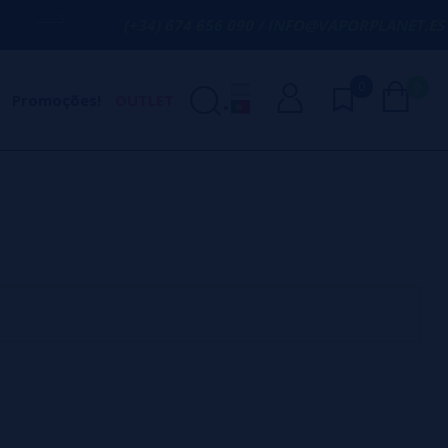
(+34) 674 656 090 / INFO@VAPORPLANET.ES
0
0
Promoções!
OUTLET