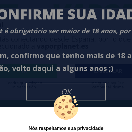
T
-
VAPOR
ONFIRME SUA IDA
!
 é obrigatório ser maior de 18 anos, por
tás conectando desde España, por lo que
eccionado a
vaporplanet.es
im, confirmo que tenho mais de 18 
O
NEWSLETTER
ão, volto daqui a alguns anos ;)
IR
CANCELAR
Tendré que volver a
Me quedo aquí sin
iniciar sesión
cambiar el idioma
Desejo rece
cesso a Promoções, descontos e
OK
cancelar a
ando para participar?
na
Política
Nós respeitamos sua privacidade