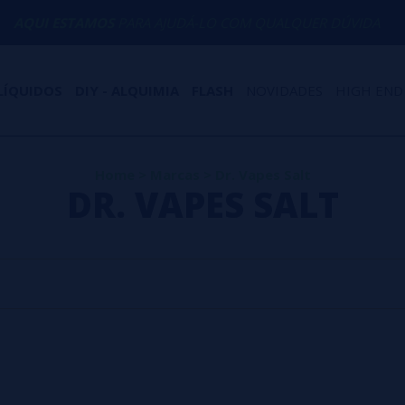
QUI ESTAMOS
PARA AJUDÁ-LO COM QUALQUER DÚVIDA
LÍQUIDOS
DIY - ALQUIMIA
FLASH
NOVIDADES
HIGH END
Home
>
Marcas
>
Dr. Vapes Salt
DR. VAPES SALT