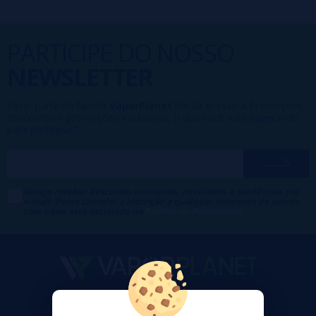
PARTICIPE DO NOSSO
NEWSLETTER
Fazer parte da família
VaporPlanet
lhe dá acesso a Promoções,
descontos e promoções exclusivas, o que você está esperando
para participar?
Desejo receber descontos exclusivos, novidades e tendências por
e-mail. Posso cancelar a inscrição a qualquer momento de acordo
com o que está declarado na
Política de Publicidade
.
VaporPlanet