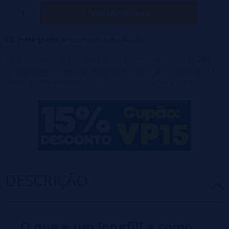
Notificar-me
e cheio de personalidade.
Características:
Frete grátis:
em compras acima de 50€
Aroma Concentrado - Porcentagem: 100% PG
Formato: 16ml de aroma em frasco de 60ml
Capacidade da garrafa: 60ml
* Este produto incluirá um acréscimo no processo de compra de 2,90€
🔹
Este produto é uma fragrância e deve ser diluído com PG, VG ou
correspondente ao Imposto sobre Líquidos para Cigarros Eletrônicos e
outros Produtos relacionados ao Tabaco (Líquidos de 0 a 15 mg).
VPG antes do uso.
DESCRIÇÃO
O que é um longfill e como