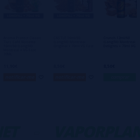
Escreva sua opinião sobre este produto
Ainda não há comentários, você quer ser o
primeiro a deixar um? Sua opinião é
importante para nós!
Aroma Protect Classic
CASTLE 16ml/60
Crunch 12ml/60
Turc Café Noisette
(Longfill) Montreal
(Longfill) Montreal
16ml/60 (Longfill)
Original + 70ml VG Fast
Delights + 70ml VG
Montreal + VG Fast
70ML
11,90€
8,50€
8,50€
notificar-me
notificar-me
comprar
ET
-
VAPORPLAN