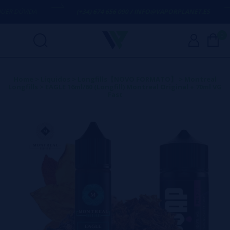
 DÚVIDA
(+34) 674 656 090 / INFO@VAPORPLANET.ES
0
Home
>
Líquidos
>
Longfills【NOVO FORMATO】
>
Montreal
Longfills
>
EAGLE 16ml/60 (Longfill) Montreal Original + 70ml VG
Fast