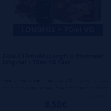
EAGLE 16ml/60 (Longfill) Montreal
Original + 70ml VG Fast
0/5
Montreal Original Eagle 16ml/60 Longfill. Mergulhe no sabor
requintado do Montreal Original, uma mistura sofisticada de tabacos
cuidadosamente selecionados. Esta combinação única une a
veja mais...
8,50€
intensidade do tabaco turco, a suavidade do tabaco Virginia e o corpo
robusto do tabaco Burley, oferecendo um perfil de sabor equilibrado