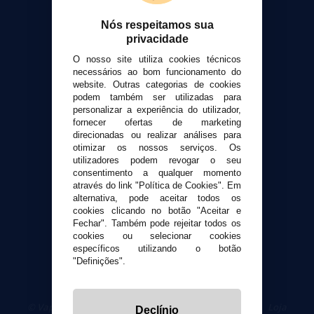
Sobre nós
Calculadora DIY Alquimia
Nós respeitamos sua
privacidade
Contato
O nosso site utiliza cookies técnicos
necessários ao bom funcionamento do
Suporte ao cliente
website. Outras categorias de cookies
Envio e devoluções
podem também ser utilizadas para
personalizar a experiência do utilizador,
Formas de pagamento
fornecer ofertas de marketing
Contato
direcionadas ou realizar análises para
otimizar os nossos serviços. Os
utilizadores podem revogar o seu
Segurança e privacidade
consentimento a qualquer momento
Termos e Condições de Uso
através do link "Política de Cookies". Em
Política de privacidade
alternativa, pode aceitar todos os
cookies clicando no botão "Aceitar e
Política de cookies
Fechar". Também pode rejeitar todos os
cookies ou selecionar cookies
específicos utilizando o botão
"Definições".
© VaporPlanet.pt
|
Compre Cigarros Eletrônicos
|
Loja
Declínio