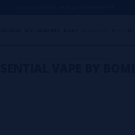
(+34) 674 656 090 / INFO@VAPORPLANET.ES
LÍQUIDOS
DIY - ALQUIMIA
FLASH
NOVIDADES
HIGH END
Home
>
Marcas
>
Essential Vape By Bombo
SSENTIAL VAPE BY BOM