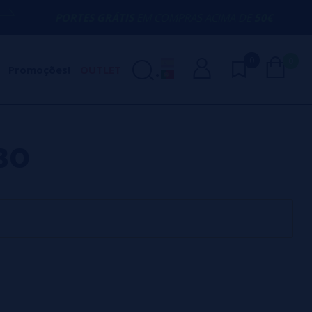
PORTES GRÁTIS
EM COMPRAS ACIMA DE
50€
0
0
Promoções!
OUTLET
BO