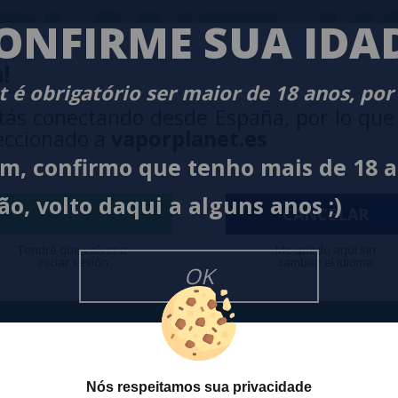
LANET
VA
ONFIRME SUA IDA
!
 é obrigatório ser maior de 18 anos, por
tás conectando desde España, por lo que
eccionado a
vaporplanet.es
im, confirmo que tenho mais de 18 
O
NEWSLETTER
ão, volto daqui a alguns anos ;)
IR
CANCELAR
Tendré que volver a
Me quedo aquí sin
iniciar sesión
cambiar el idioma
Desejo rece
cesso a Promoções, descontos e
OK
cancelar a
ando para participar?
na
Política
Nós respeitamos sua privacidade