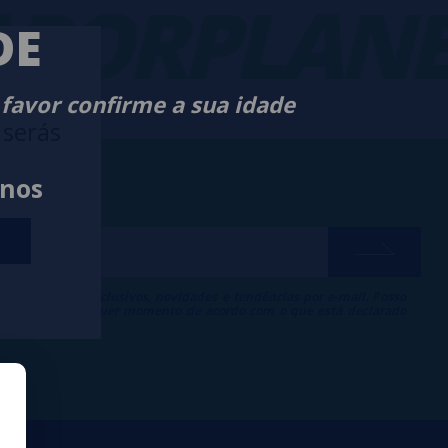
PORPLANE
DE
 favor confirme a sua idade
 serás
anos
ber descontos exclusivos, novidades e tendências por e-mail. Posso
 inscrição a qualquer momento de acordo com o que está declarado
 de Publicidade
.