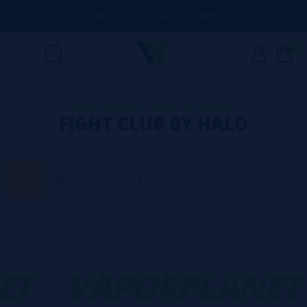
 COMPRAS ACIMA DE
50€
AQUI ESTAMOS
PARA AJUDÁ-LO COM 
0
Home
>
Marcas
>
Fight Club By Halo
FIGHT CLUB BY HALO
Nenhum produto encontrado
ET
VAPORPLANET