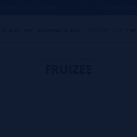
MPRAS ACIMA DE
50€
AQUI ESTAMOS
PAR
LÍQUIDOS
DIY - ALQUIMIA
FLASH
NOVIDADES
HIGH END
Home
>
Marcas
>
FRUIZEE
FRUIZEE