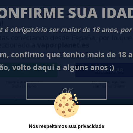
PLANET
-
ONFIRME SUA IDA
!
 é obrigatório ser maior de 18 anos, por
tás conectando desde España, por lo que
eccionado a
vaporplanet.es
im, confirmo que tenho mais de 18 
ão, volto daqui a alguns anos ;)
O
NEWSLETTER
IR
CANCELAR
Tendré que volver a
Me quedo aquí sin
iniciar sesión
cambiar el idioma
Desejo rece
OK
cesso a Promoções, descontos e
cancelar a
ando para participar?
na
Política
Nós respeitamos sua privacidade