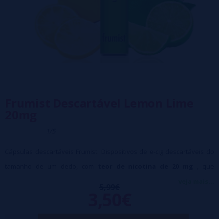
Frumist Descartável Lemon Lime
20mg
1/5
Cápsulas descartáveis Frumist. Dispositivos de e-cig descartáveis do
tamanho de um dedo, com
teor de nicotina de 20 mg
, que
oferecem uma aplicação suave e são adequados para todos os tipos
veja mais...
5,99€
3,50€
de usuários. Obtenha até
500 puffs
com esta cápsula descartável,
sem a necessidade de reabastecer o fluido ou trocar as bobinas.