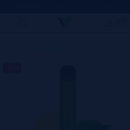
AQUI ESTAMOS
PARA AJUDÁ-LO COM QUALQUER DÚVIDA
0
Home
>
Produtos
>
Vapes Descartáveis Portugal
>
FRUMIST
>
Frumist Descartável Lemon Lime 20mg
-42%