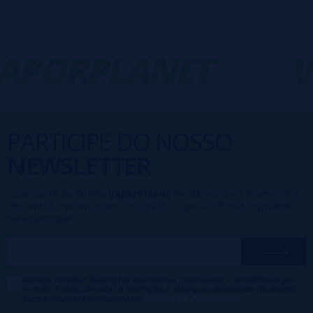
APORPLANET
-
V
PARTICIPE DO NOSSO
NEWSLETTER
Fazer parte da família
VaporPlanet
lhe dá acesso a Promoções,
descontos e promoções exclusivas, o que você está esperando
para participar?
Desejo receber descontos exclusivos, novidades e tendências por
e-mail. Posso cancelar a inscrição a qualquer momento de acordo
com o que está declarado na
Política de Publicidade
.