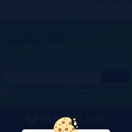
ET
-
VAPORPLAN
PARTICIPE DO NOSSO
NEWSLETTER
Fazer parte da família
VaporPlanet
lhe dá acesso a Promoções,
descontos e promoções exclusivas, o que você está esperando
para participar?
Desejo receber descontos exclusivos, novidades e tendências por
e-mail. Posso cancelar a inscrição a qualquer momento de acordo
com o que está declarado na
Política de Publicidade
.