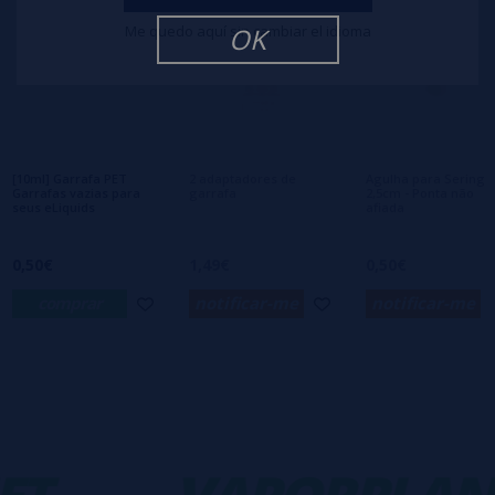
Me quedo aquí sin cambiar el idioma
OK
Escreva sua opinião sobre este produto
Ainda não há comentários, você quer ser o
primeiro a deixar um? Sua opinião é
importante para nós!
[10ml] Garrafa PET
2 adaptadores de
Agulha para Seringa
Garrafas vazias para
garrafa
2,5cm - Ponta não
seus eLiquids
afiada
0,50€
1,49€
0,50€
comprar
notificar-me
notificar-me