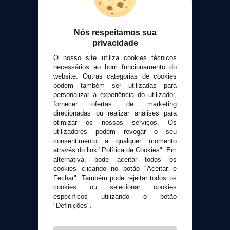
VaporPlanet
Sobre nós
Calculadora DIY Alquimia
Nós respeitamos sua
privacidade
Contato
O nosso site utiliza cookies técnicos
necessários ao bom funcionamento do
Suporte ao cliente
website. Outras categorias de cookies
Envio e devoluções
podem também ser utilizadas para
personalizar a experiência do utilizador,
Formas de pagamento
fornecer ofertas de marketing
Contato
direcionadas ou realizar análises para
otimizar os nossos serviços. Os
utilizadores podem revogar o seu
Segurança e privacidade
consentimento a qualquer momento
Termos e Condições de Uso
através do link "Política de Cookies". Em
Política de privacidade
alternativa, pode aceitar todos os
cookies clicando no botão "Aceitar e
Política de cookies
Fechar". Também pode rejeitar todos os
cookies ou selecionar cookies
específicos utilizando o botão
"Definições".