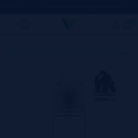
 DÚVIDA
(+34) 674 656 090 / INFO@VAPORPLANET.ES
0
Home
>
Produtos
>
Frascos e Conta-gotas
>
Garrafa Chubby
Gorilla PET Corto [30ml] Garrafas vazias para seus eLiquids