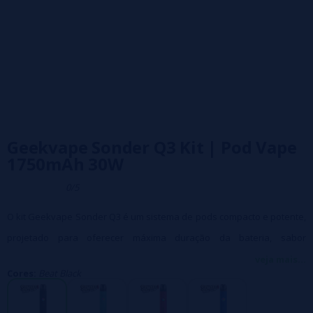
Geekvape Sonder Q3 Kit | Pod Vape
1750mAh 30W
0/5
O kit Geekvape Sonder Q3 é um sistema de pods compacto e potente,
projetado para oferecer máxima duração da bateria, sabor
excepcional e uma experiência de vaporização simples e eficiente.
veja mais...
Cores:
Beat Black
Equipado com uma bateria integrada de 1750mAh, potência
automática de até 30W e compatibilidade com toda a linha de