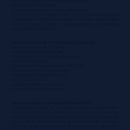
Boa vida útil dos elementos de aquecimento
Desempenho consistente
Excelente experiência com sais de nicotina.
O Sonder Q3 foi projetado para oferecer uma experiência
equilibrada e confiável tanto para o uso diário quanto para
usuários que buscam um dispositivo secundário
conveniente e eficiente.
Características do kit Geekvape Sonder Q3
Bateria integrada de 1750mAh
Potência máxima de até 30W
Compatível com os pods Geekvape Q
Fluxo de ar ajustável
Compatível com vaporizadores MTL e RDL.
Ativação automática por inalação
Carregamento rápido USB-C 2A
LED RGB informativo
Design compacto e ergonômico
Excelente sabor e autonomia
Por que comprar o Geekvape Sonder Q3?
O Geekvape Sonder Q3 é uma das melhores opções entre
os sistemas de pods compactos, graças à sua excelente
duração de bateria, facilidade de uso e compatibilidade com
os populares pods Geekvape Q. Sua bateria de 1750mAh,
fluxo de ar ajustável e potência automática de até 30W o