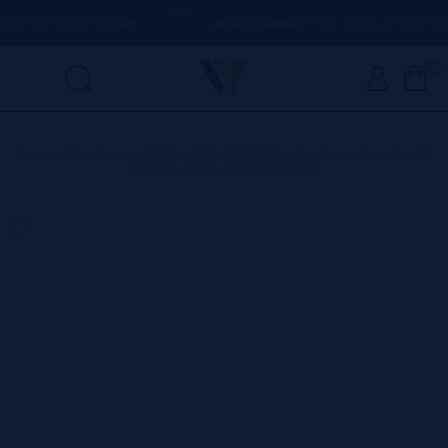
AS ACIMA DE
50€
AQUI ESTAMOS
PARA AJUDÁ-LO COM QUALQUE
0
Home
>
Produtos
>
PODs (POD SYSTEM)
>
Geekvape Sonder Q3
Kit | Pod Vape 1750mAh 30W