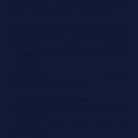
Além disso, incorpora carregamento rápido USB Type-C de
2A, permitindo que o dispositivo seja carregado de forma
rápida e eficiente para minimizar o tempo de espera.
Potência automática até 30W
O Sonder Q3 ajusta automaticamente a potência de acordo
com a cápsula instalada, oferecendo uma experiência
otimizada sem a necessidade de configurações
complicadas.
Sua potência máxima de 30 W permite que você utilize:
Cápsulas MTL
Cápsulas RDL
Sais de nicotina
Líquidos tradicionais
Isso torna o Sonder Q3 um dispositivo extremamente
versátil para diferentes perfis de usuário.
Compatível com os pods Geekvape Q
O Geekvape Sonder Q3 é compatível com toda a gama de
cartuchos Geekvape Q, uma das plataformas de pods mais
populares da marca.
Dependendo da resistência utilizada, o usuário pode
alcançar:
MTL Calada Fechada