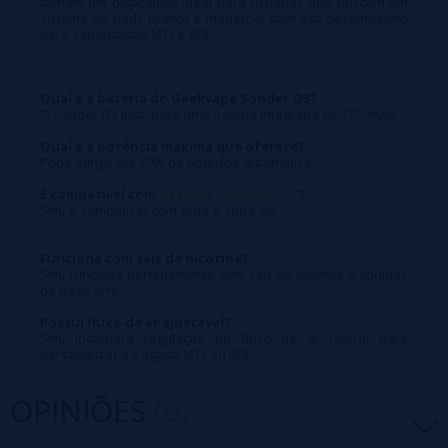
tornam um dispositivo ideal para usuários que buscam um
sistema de pods prático e moderno, com alto desempenho
para vaporização MTL e RDL.
Qual é a bateria do Geekvape Sonder Q3?
O Sonder Q3 incorpora uma bateria integrada de 1750mAh.
Qual é a potência máxima que oferece?
Pode atingir até 30W de potência automática.
É compatível com
os pods Geekvape Q
?
Sim, é compatível com toda a linha de
cartuchos Geekvape
Q.
Funciona com sais de nicotina?
Sim, funciona perfeitamente com sais de nicotina e líquidos
de base livre.
Possui fluxo de ar ajustável?
Sim, incorpora regulação do fluxo de ar lateral para
personalizar a tragada MTL ou RDL.
OPINIÕES
(0)