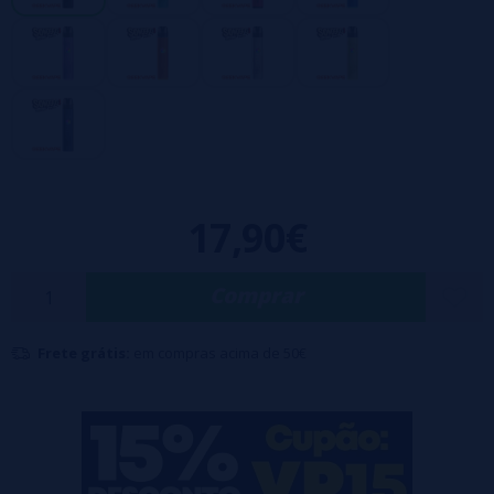
cartuchos Geekvape Q, este dispositivo permite que você desfrute de
vaporização MTL e RDL graças ao seu fluxo de ar ajustável. Seu
design ergonômico, ativação automática e carregamento rápido USB-C
de 2A o tornam a escolha ideal para o uso diário e para vapers que
buscam praticidade sem abrir mão do desempenho.
Conteúdo da caixa:
17,90€
1 bateria Sonder Q3
1 cartucho Q Side Fill de 0,8 ohm (12-18 W)
Comprar
1 manual do usuário
Observação: Cabo USB-C não incluído
Frete grátis:
em compras acima de 50€