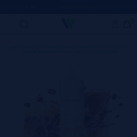
AS ACIMA DE
50€
AQUI ESTAMOS
PARA AJUDÁ-LO COM QUALQU
0
Home
>
Líquidos
>
Líquidos Vaping Premium
>
JUST JUICE
>
Iced
Caramel Macchiato Bar Saltfill Just Juice 40ml/60