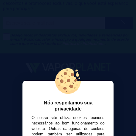
descontos e promoções exclusivas, o que você está esperando
para participar?
Desejo receber descontos exclusivos, novidades e tendências por
e-mail. Posso cancelar a inscrição a qualquer momento de acordo
com o que está declarado na
Política de Publicidade
.
VaporPlanet
Sobre nós
Calculadora DIY Alquimia
Nós respeitamos sua
Contato
privacidade
O nosso site utiliza cookies técnicos
Suporte ao cliente
necessários ao bom funcionamento do
website. Outras categorias de cookies
Envio e devoluções
podem também ser utilizadas para