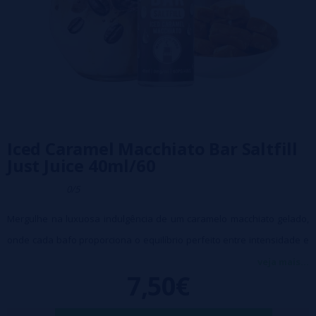
Iced Caramel Macchiato Bar Saltfill
Just Juice 40ml/60
0/5
Mergulhe na luxuosa indulgência de um caramelo macchiato gelado,
onde cada bafo proporciona o equilíbrio perfeito entre intensidade e
refinamento. A intensidade aromática do espresso fresco é a base
veja mais...
7,50€
deste blend requintado, despertando seus sentidos com seu caráter
robusto. Sobre esta base de café escuro e rico, repousa uma suave