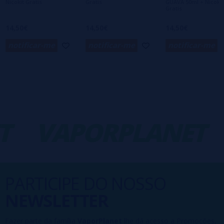
Nicokit Gratis
Gratis
GUAVA 50ml + Nicokit
Gratis
14,50€
14,50€
14,50€
notificar-me
notificar-me
notificar-me
T
VAPORPLANET
PARTICIPE DO NOSSO
NEWSLETTER
Fazer parte da família
VaporPlanet
lhe dá acesso a Promoções,