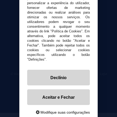
Formas de pagamento
personalizar a experiência do utilizador,
Contato
fornecer ofertas de marketing
direcionadas ou realizar análises para
otimizar os nossos serviços. Os
Segurança e privacidade
utilizadores podem revogar o seu
Termos e Condições de Uso
consentimento a qualquer momento
através do link "Política de Cookies". Em
Política de privacidade
alternativa, pode aceitar todos os
Política de cookies
cookies clicando no botão "Aceitar e
Fechar". Também pode rejeitar todos os
cookies ou selecionar cookies
específicos utilizando o botão
"Definições".
© VaporPlanet.pt
|
Compre Cigarros Eletrônicos
|
Loja
Declínio
Cigarrillos Electronicos
Yopi Online SL CIF: B90451832
Aceitar e Fechar
Modifique suas configurações