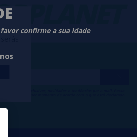
RPLANET
DE
 favor confirme a sua idade
 serás
anos
ber descontos exclusivos, novidades e tendências por e-mail. Posso
 inscrição a qualquer momento de acordo com o que está declarado
 de Publicidade
.