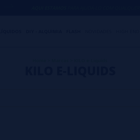
AQUI ESTAMOS
PARA AJUDÁ-LO COM QUALQUER DÚ
LÍQUIDOS
DIY - ALQUIMIA
FLASH
NOVIDADES
HIGH END
Home
>
Marcas
>
KILO e-Liquids
KILO E-LIQUIDS