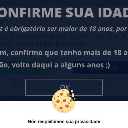
ET
-
VAPO
ONFIRME SUA IDA
!
 é obrigatório ser maior de 18 anos, por
tás conectando desde España, por lo que
eccionado a
vaporplanet.es
im, confirmo que tenho mais de 18 
ão, volto daqui a alguns anos ;)
O
NEWSLETTER
IR
CANCELAR
Tendré que volver a
Me quedo aquí sin
iniciar sesión
cambiar el idioma
Desejo rece
OK
cesso a Promoções, descontos e
cancelar a
ando para participar?
na
Política
Nós respeitamos sua privacidade