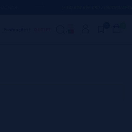
VIDA
(+34) 674 656 090 / INFO@VAPORPL
0
0
Promoções!
OUTLET