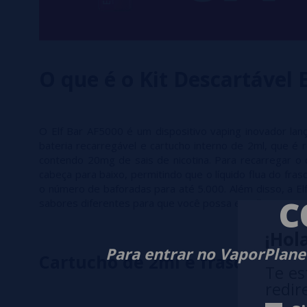
O que é o Kit Descartável 
O Elf Bar AF5000 é um dispositivo vaping inovador lanç
bateria recarregável e cartucho interno de 2ml, que é
contendo 20mg de sais de nicotina. Para recarregar o c
cabeça para baixo, permitindo que o líquido flua do fra
o número de baforadas para até 5.000. Além disso, a El
C
sabores diferentes para que você possa escolha o que 
¡Hola
Para entrar no VaporPlanet
Cartucho de 2ml e frasco de 10
Te es
redir