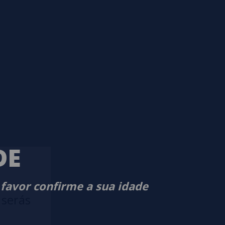
DE
 favor confirme a sua idade
 serás