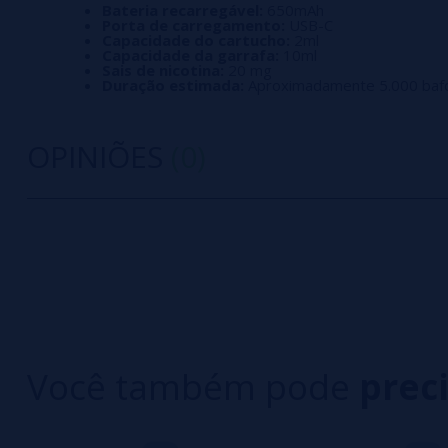
Bateria recarregável:
650mAh
Porta de carregamento:
USB-C
Capacidade do cartucho:
2ml
Capacidade da garrafa:
10ml
Sais de nicotina:
20 mg
Duração estimada:
Aproximadamente 5.000 baf
OPINIÕES
(0)
0/5
5 estrelas
Seja o primeiro a deixar um comentário
4 estrelas
3 estrelas
Escreva sua opinião sobre este produto
2 estrelas
1 estrelas
Você também pode
prec
Ainda não há comentários, você quer ser o prim
importante para nós!