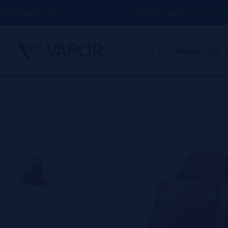
S
PORTES GRÁTIS
EM COMPRAS ACIMA DE
5
PRODUTOS
Home
>
Produtos
>
Vapes Descartáveis Portugal
>
El