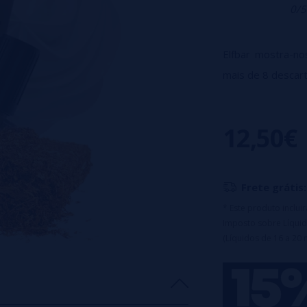
0/5
Elfbar mostra-no
mais de 8 descar
O kit AF5000, uma
de aproximadamen
12,50€
de líquido, além 
Para utilizar o t
de borracha.
O k
Frete grátis:
* Este produto inclu
Imposto sobre Líquid
(Líquidos de 16 a 20 