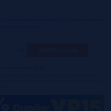
s a sua nova cápsula descartável! O AF5000! Equivalente a
táveis de 600 baforadas.
 cápsula descartável equipada com uma bateria com vida útil
veja mais...
te 5.000 baforadas. Seu tanque principal pode conter 2 ml
Notificar-me
de um tanque adicional que pode conter até 10 ml de líquido.
anque extra, basta inseri-lo na cápsula
sem retirar a tampa
it é recarregável via USB-C.
em compras acima de 50€
irá um acréscimo no processo de compra de 2,42€ correspondente ao
os para Cigarros Eletrônicos e outros Produtos relacionados ao Tabaco
mg).