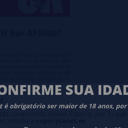
Elf Bar AF5000?
ado pela Elf Bar. Este vape possui
 recarregado por um frasco de 10ml
artucho, basta virar o aparelho de
sco para o cartucho, ampliando assim
f Bar AF5000 está disponível em 12
ONFIRME SUA IDA
você mais gosta.
!
 é obrigatório ser maior de 18 anos, por
ml
tás conectando desde España, por lo que
eccionado a
vaporplanet.es