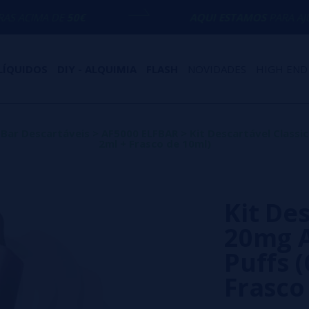
0€
AQUI ESTAMOS
PARA AJUDÁ-LO COM 
LÍQUIDOS
DIY - ALQUIMIA
FLASH
NOVIDADES
HIGH END
f Bar Descartáveis
>
AF5000 ELFBAR
>
Kit Descartável Classi
2ml + Frasco de 10ml)
Kit De
20mg A
Puffs 
Frasco