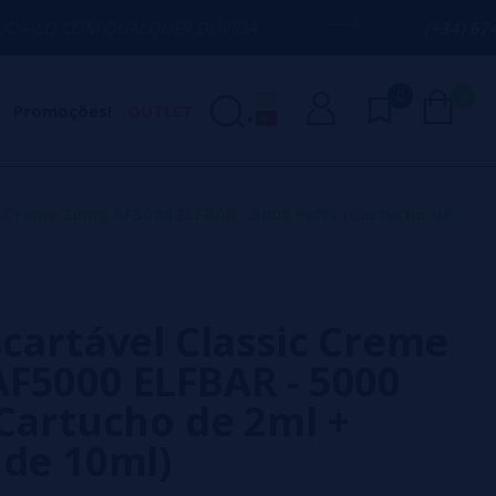
QUALQUER DÚVIDA
(+34) 674 656 090 / 
0
0
Promoções!
OUTLET
c Creme 20mg AF5000 ELFBAR - 5000 Puffs (Cartucho de
scartável Classic Creme
F5000 ELFBAR - 5000
(Cartucho de 2ml +
 de 10ml)