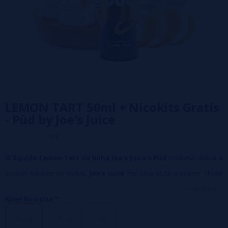
LEMON TART 50ml + Nicokits Gratis
- Püd by Joe's Juice
0/5
O líquido Lemon Tart
da linha Joe's Juice's Püd
combina delícia e
acidez! Amante de tortas,
Joe's Juice
fez uma torta crocante. Neste
último, o criador conseguiu colocar um dispositivo à base de limões
veja mais...
Nivel Nicotina *:
com uma vivacidade surpreendente.
Esta sobremesa é para todos os amantes de sabores que cheiram a
00 mg
1,5 mg
3 mg