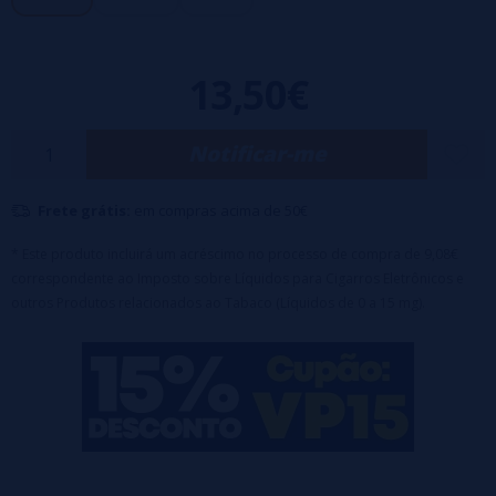
uma boa infância. Com este realismo impressionante, os aromatistas
abrem as portas ao passado.
13,50€
VG/PG 70/30
Tamanho: 50ml de líquido em uma garrafa de 60ml
Notificar-me
Frete grátis:
em compras acima de 50€
* Este produto incluirá um acréscimo no processo de compra de 9,08€
correspondente ao Imposto sobre Líquidos para Cigarros Eletrônicos e
outros Produtos relacionados ao Tabaco (Líquidos de 0 a 15 mg).