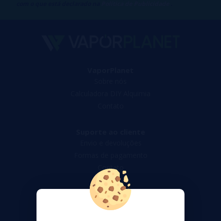
com o que está declarado na
Política de Publicidade
.
VaporPlanet
Sobre nós
Calculadora DIY Alquimia
Contato
Suporte ao cliente
Envio e devoluções
Formas de pagamento
Contato
Segurança e privacidade
Termos e Condições de Uso
Política de privacidade