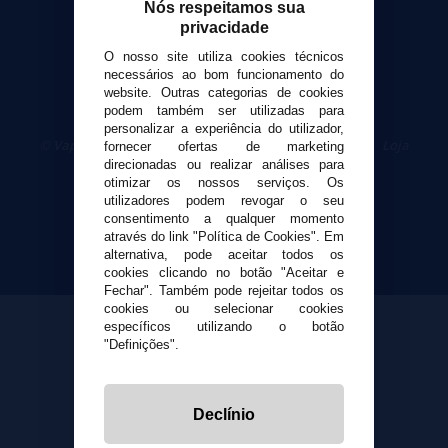
Nós respeitamos sua
Política de cookies
privacidade
O nosso site utiliza cookies técnicos
necessários ao bom funcionamento do
website. Outras categorias de cookies
podem também ser utilizadas para
personalizar a experiência do utilizador,
© VaporPlanet.pt
|
Compre Cigarros Eletrônicos
|
Loja
fornecer ofertas de marketing
Cigarrillos Electronicos
direcionadas ou realizar análises para
Yopi Online SL CIF: B90451832
otimizar os nossos serviços. Os
utilizadores podem revogar o seu
consentimento a qualquer momento
através do link "Política de Cookies". Em
alternativa, pode aceitar todos os
cookies clicando no botão "Aceitar e
Fechar". Também pode rejeitar todos os
cookies ou selecionar cookies
específicos utilizando o botão
"Definições".
Declínio