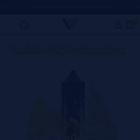
(+34) 674 656 090 / INFO@VAPORPLANET.ES
PORT
0
Home
>
Líquidos
>
Líquidos Vaping Premium
>
Joe's Juice
>
LEMON TART 50ml + Nicokits Gratis - Püd by Joe's Juice