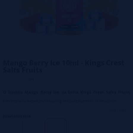
Mango Berry Ice 10ml - Kings Crest
Salts Fruits
0/5
O líquido Mango Berry Ice da linha Kings Crest Salts Fruits
oferece uma experiência vaping verdadeiramente refrescante.
Este e-líquido combina a doçura irresistível das mangas maduras com
veja mais...
Nível Nicotina:
a acidez das frutas vermelhas, finalizadas com um gelo refrescante.
5 mg
10 mg
20 mg