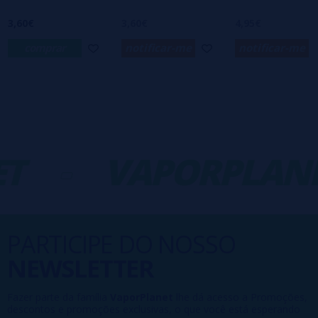
3,60€
3,60€
4,95€
comprar
notificar-me
notificar-me
T
-
VAPORPLANE
PARTICIPE DO NOSSO
NEWSLETTER
Fazer parte da família
VaporPlanet
lhe dá acesso a Promoções,
descontos e promoções exclusivas, o que você está esperando