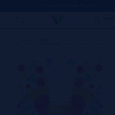
VIDA
(+34) 674 656 090 / INFO@VAPORPLANET.ES
P
0
Home
>
Líquidos
>
Líquidos com sais de nicotina
>
Kings Crest
Salts
>
Mango Berry Ice 10ml - Kings Crest Salts Fruits