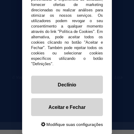
Contato
fornecer ofertas de marketing
direcionadas ou realizar análises para
otimizar os nossos serviços. Os
Segurança e privacidade
utilizadores podem revogar o seu
Termos e Condições de Uso
consentimento a qualquer momento
Política de privacidade
através do link "Política de Cookies". Em
alternativa, pode aceitar todos os
Política de cookies
cookies clicando no botão "Aceitar e
Fechar". Também pode rejeitar todos os
cookies ou selecionar cookies
específicos utilizando o botão
"Definições".
© VaporPlanet.pt
|
Compre Cigarros Eletrônicos
|
Loja
Cigarrillos Electronicos
Declínio
Yopi Online SL CIF: B90451832
Aceitar e Fechar
Modifique suas configurações