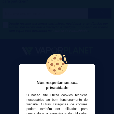
para participar?
Desejo receber descontos exclusivos, novidades e tendências por
e-mail. Posso cancelar a inscrição a qualquer momento de acordo
com o que está declarado na
Política de Publicidade
.
VaporPlanet
Sobre nós
Calculadora DIY Alquimia
Nós respeitamos sua
Contato
privacidade
O nosso site utiliza cookies técnicos
Suporte ao cliente
necessários ao bom funcionamento do
Envio e devoluções
website. Outras categorias de cookies
Formas de pagamento
podem também ser utilizadas para
personalizar a experiência do utilizador,