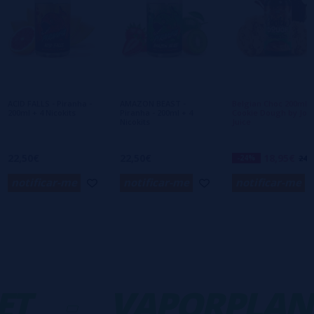
Escreva sua opinião sobre este produto
Ainda não há comentários, você quer ser o
primeiro a deixar um? Sua opinião é
importante para nós!
ACID FALLS - Piranha -
AMAZON BEAST -
Belgian Choc 200ml
200ml + 4 Nicokits
Piranha - 200ml + 4
Cookie Dough by Joe
Nicokits
Juice
22,50€
22,50€
18,95€
-24%
24,9
notificar-me
notificar-me
notificar-me
T
-
VAPORPLANE