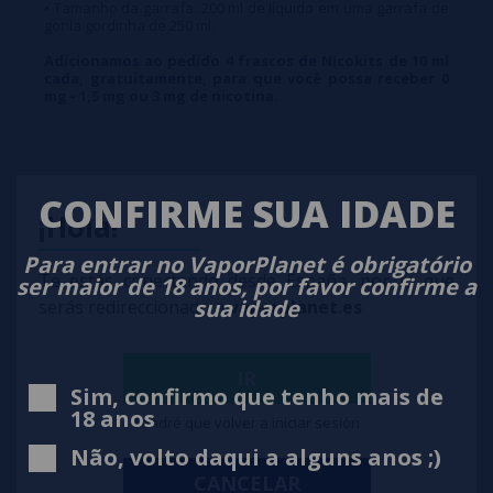
• Tamanho da garrafa: 200 ml de líquido em uma garrafa de
gorila gordinha de 250 ml.
Adicionamos ao pedido 4 frascos de Nicokits de 10 ml
cada, gratuitamente, para que você possa receber 0
mg - 1,5 mg ou 3 mg de nicotina.
CONFIRME SUA IDADE
¡Hola!
Para entrar no VaporPlanet é obrigatório
Te estás conectando desde España, por lo que
ser maior de 18 anos, por favor confirme a
sua idade
serás redireccionado a
vaporplanet.es
IR
Sim, confirmo que tenho mais de
18 anos
Tendré que volver a iniciar sesión
Não, volto daqui a alguns anos ;)
CANCELAR