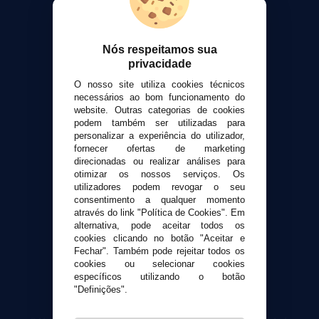
VaporPlanet
Sobre nós
Calculadora DIY Alquimia
Nós respeitamos sua
Contato
privacidade
O nosso site utiliza cookies técnicos
Suporte ao cliente
necessários ao bom funcionamento do
Envio e devoluções
website. Outras categorias de cookies
Formas de pagamento
podem também ser utilizadas para
personalizar a experiência do utilizador,
Contato
fornecer ofertas de marketing
direcionadas ou realizar análises para
otimizar os nossos serviços. Os
Segurança e privacidade
utilizadores podem revogar o seu
Termos e Condições de Uso
consentimento a qualquer momento
Política de privacidade
através do link "Política de Cookies". Em
alternativa, pode aceitar todos os
Política de cookies
cookies clicando no botão "Aceitar e
Fechar". Também pode rejeitar todos os
cookies ou selecionar cookies
específicos utilizando o botão
"Definições".