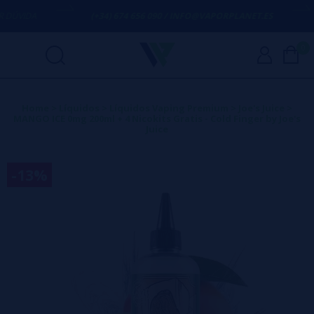
VIDA
(+34) 674 656 090 / INFO@VAPORPLANET.ES
P
0
Home
>
Líquidos
>
Líquidos Vaping Premium
>
Joe's Juice
>
MANGO ICE 0mg 200ml + 4 Nicokits Gratis - Cold Finger by Joe's
Juice
-13%