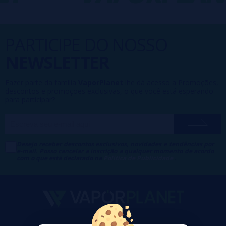
PARTICIPE DO NOSSO
NEWSLETTER
Fazer parte da família
VaporPlanet
lhe dá acesso a Promoções,
descontos e promoções exclusivas, o que você está esperando
para participar?
Desejo receber descontos exclusivos, novidades e tendências por
e-mail. Posso cancelar a inscrição a qualquer momento de acordo
com o que está declarado na
Política de Publicidade
.