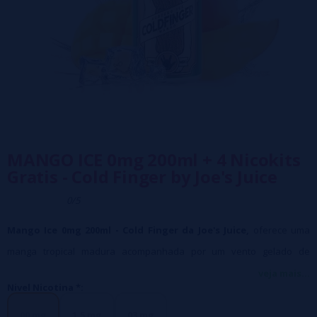
MANGO ICE 0mg 200ml + 4 Nicokits
Gratis - Cold Finger by Joe's Juice
0/5
Mango Ice 0mg 200ml - Cold Finger da Joe's Juice,
oferece uma
manga tropical madura acompanhada por um vento gelado de
frescura!
veja mais...
Nivel Nicotina *:
Adicionamos ao pedido 4 frascos de Nicokits de 10 ml cada,
gratuitamente, para que você possa receber 0 mg - 1,5 mg ou 3
00 mg
1,5 mg
03 mg