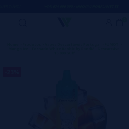
ER DÚVIDA
(+34) 674 656 090 / INFO@VAPORPLANET.ES
0
Home
>
Produtos
>
Vapes Descartáveis Portugal
>
FUMOT
>
Mango Ice - Tornado White Rabbit by RandM - Descartável
15.000 puff
-23%