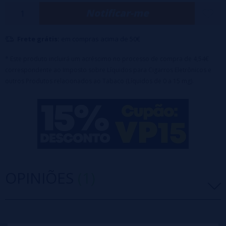
Notificar-me
Sem nicotina
Número de sopros: 15.000 sopros
Frete grátis:
em compras acima de 50€
Bateria: 850mAh recarregável
Capacidade: 25ml
* Este produto incluirá um acréscimo no processo de compra de 4,54€
correspondente ao Imposto sobre Líquidos para Cigarros Eletrônicos e
Entrada de ar (fluxo de ar): ajustável
outros Produtos relacionados ao Tabaco (Líquidos de 0 a 15 mg).
Resistência: malha de 0,9 ohm
OPINIÕES
(1)
5 estrelas
100%
4 estrelas
0%