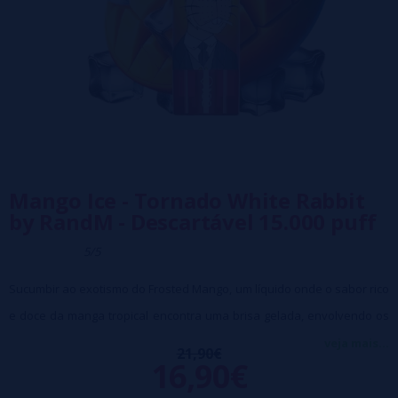
Mango Ice - Tornado White Rabbit
by RandM - Descartável 15.000 puff
5/5
Sucumbir ao exotismo do Frosted Mango, um líquido onde o sabor rico
e doce da manga tropical encontra uma brisa gelada, envolvendo os
seus sentidos num abraço refrescante. Esta combinação perfeita
veja mais...
21,90€
16,90€
promete um vaporizador cheio de frescor e vivacidade, ideal para
vibrar sob o sol do verão.