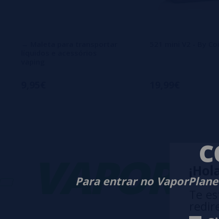
→ Maleta para transportar
521 mini V2 - By Co
líquidos e acessórios
vaping
9,95€
19,99€
C
VAPORPLA
¡Hola
Para entrar no VaporPlanet
Te es
redir