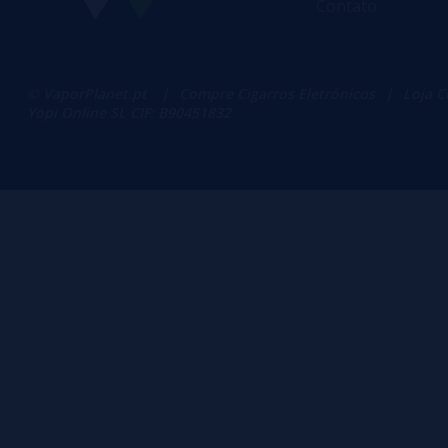
Contato
© VaporPlanet.pt
|
Compre Cigarros Eletrônicos
|
Loja C
Yopi Online SL CIF: B90451832