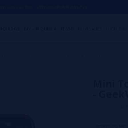
090 / INFO@VAPORPLANET.ES
PORTES GRÁT
LÍQUIDOS
DIY - ALQUIMIA
FLASH
NOVIDADES
HIGH END
Produtos
>
Ferramentas
>
Mini Tool Kit de Ferramientas -
Mini T
- Geek
0/5
Tamanho do Mini 