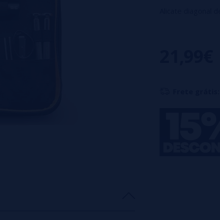
Alicate diagonal
Alicate de ponta
Tesoura dobrável
21,99€
Chave de fenda P
Chave de fenda p
Pinça de cerâmic
Frete grátis:
Kit de enrolame
φ2.5mm / φ3.0m