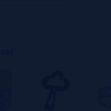
0%
0%
0%
0%
0%
isar
eiro a deixar um? Sua opinião é