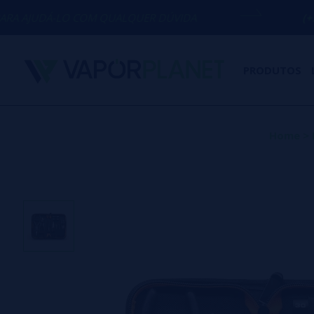
 COM QUALQUER DÚVIDA
(+34) 674 656 
PRODUTOS
Home
>