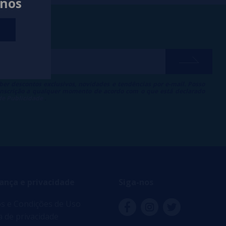
anos
ber descontos exclusivos, novidades e tendências por e-mail. Posso
 inscrição a qualquer momento de acordo com o que está declarado
 de Publicidade
.
ança e privacidade
Siga-nos
s e Condições de Uso
ca de privacidade