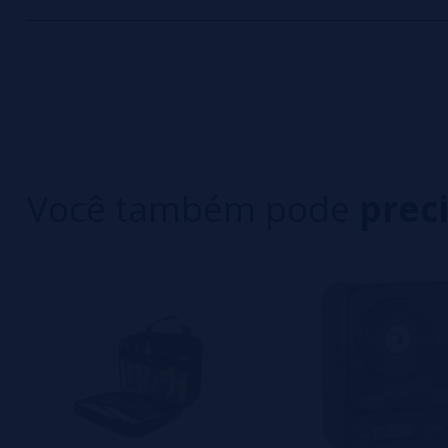
0/5
5 estrelas
Seja o primeiro a deixar um comentário
4 estrelas
3 estrelas
Escreva sua opinião sobre este produto
2 estrelas
1 estrelas
Você também pode
prec
Ainda não há comentários, você quer ser o prim
importante para nós!