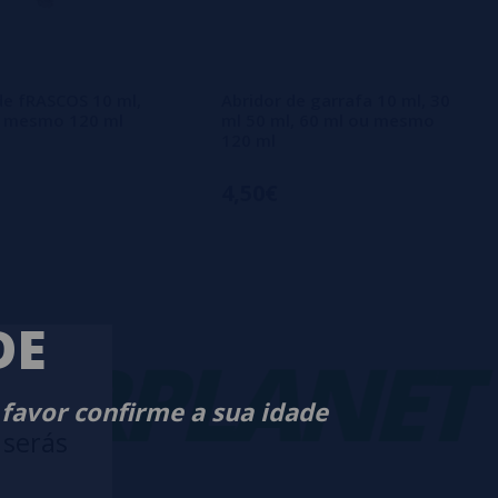
de fRASCOS 10 ml,
Abridor de garrafa 10 ml, 30
u mesmo 120 ml
ml 50 ml, 60 ml ou mesmo
120 ml
4,50€
DE
PLANET
-
 favor confirme a sua idade
 serás