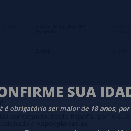
il Master
Abridor de botellas KEY -
Abridor 
Vivismoke
60 ml o
3,50€
5,50€
ONFIRME SUA IDA
NET
VAPOR
!
 é obrigatório ser maior de 18 anos, por
tás conectando desde España, por lo que
eccionado a
vaporplanet.es