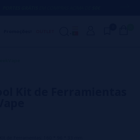
IS
EM COMPRAS ACIMA DE
50€
AQUI EST
0
0
Promoções!
OUTLET
 GeekVape
ool Kit de Ferramientas
Vape
Kit de Ferramentas: 160 * 96 * 33 mm.