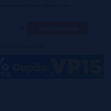
 de aço inoxidável 130mm * 50mm * 12mm
s finas Inox 138mm * 48mm * 13mm
veja mais...
 em aço inoxidável e bioplástico 88mm * 27mm * 9mm
Notificar-me
hillips em aço inoxidável φ2.5mm * 106mm
lana em aço inoxidável φ2.5mm * 106mm
a e bioplástico de 30,5 mm * 96 mm * 8 mm
em compras acima de 50€
nto Geekvape Alumínio e aço inoxidável φ2.0mm / φ3.5mm
m