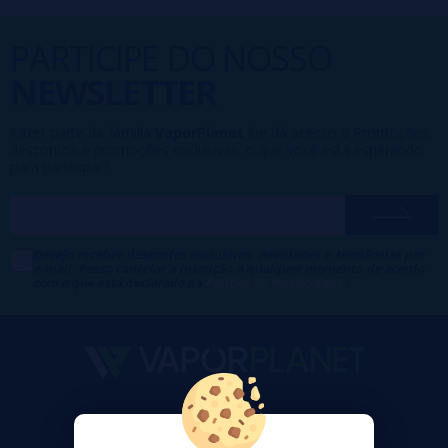
PARTICIPE DO NOSSO
NEWSLETTER
Fazer parte da família
VaporPlanet
lhe dá acesso a Promoções,
descontos e promoções exclusivas, o que você está esperando
para participar?
Desejo receber descontos exclusivos, novidades e tendências por
e-mail. Posso cancelar a inscrição a qualquer momento de acordo
com o que está declarado na
Política de Publicidade
.
VaporPlanet
Sobre nós