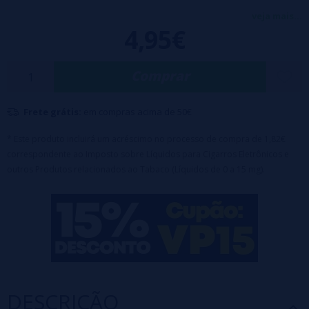
loiro suave é enriquecida com a cremosa baunilha de Madagascar,
veja mais...
4,95€
envolta em caramelo doce e amanteigado, e coroada com um toque
sutil de polvorón triturado. Um aroma sofisticado e equilibrado,
Comprar
pensado para paladares que buscam elegância e aconchego em
cada tragada.
Frete grátis:
em compras acima de 50€
Características:
- Frasco de 30ml com 10ml de aroma (100% PG)
* Este produto incluirá um acréscimo no processo de compra de 1,82€
correspondente ao Imposto sobre Líquidos para Cigarros Eletrônicos e
- Tampa de segurança para crianças
outros Produtos relacionados ao Tabaco (Líquidos de 0 a 15 mg).
Aviso: Este produto é uma fragrância e deve ser diluído.
Para completar com 20ml de
Nicsalts
ou
Nicokits
(2 frascos)
ou VG
DESCRIÇÃO