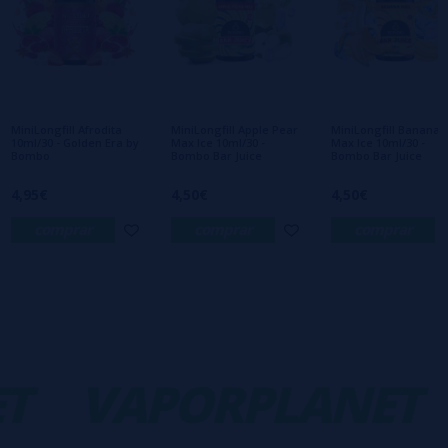
Escreva sua opinião sobre este produto
Ainda não há comentários, você quer ser o
primeiro a deixar um? Sua opinião é
importante para nós!
MiniLongfill Afrodita
MiniLongfill Apple Pear
MiniLongfill Banana
10ml/30 - Golden Era by
Max Ice 10ml/30 -
Max Ice 10ml/30 -
Bombo
Bombo Bar Juice
Bombo Bar Juice
4,95€
4,50€
4,50€
comprar
comprar
comprar
T
VAPORPLANET