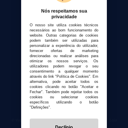
Calculadora DIY Alquimia
Nós respeitamos sua
Contato
privacidade
O nosso site utiliza cookies técnicos
Suporte ao cliente
necessários ao bom funcionamento do
Envio e devoluções
website. Outras categorias de cookies
Formas de pagamento
podem também ser utilizadas para
personalizar a experiência do utilizador,
Contato
fornecer ofertas de marketing
direcionadas ou realizar análises para
otimizar os nossos serviços. Os
Segurança e privacidade
utilizadores podem revogar o seu
Termos e Condições de Uso
consentimento a qualquer momento
Política de privacidade
através do link "Política de Cookies". Em
alternativa, pode aceitar todos os
Política de cookies
cookies clicando no botão "Aceitar e
Fechar". Também pode rejeitar todos os
cookies ou selecionar cookies
específicos utilizando o botão
"Definições".
© VaporPlanet.pt
|
Compre Cigarros Eletrônicos
|
Loja
Cigarrillos Electronicos
Declínio