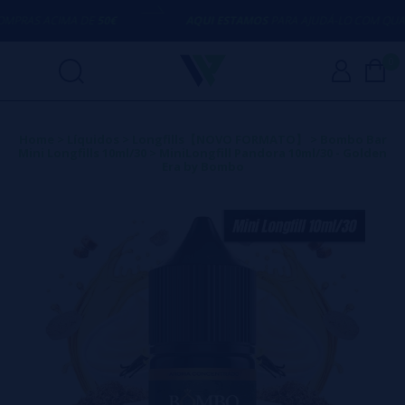
AS ACIMA DE
50€
AQUI ESTAMOS
PARA AJUDÁ-LO COM QUALQU
0
Home
>
Líquidos
>
Longfills【NOVO FORMATO】
>
Bombo Bar
Mini Longfills 10ml/30
>
MiniLongfill Pandora 10ml/30 - Golden
Era by Bombo