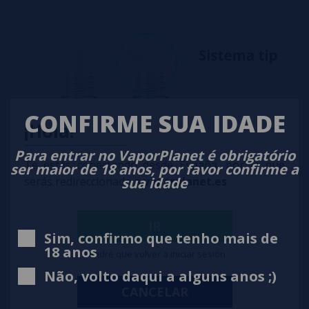
CONFIRME SUA IDADE
¡Hola!
Para entrar no VaporPlanet é obrigatório
Te estás conectando desde España, por lo que
ser maior de 18 anos, por favor confirme a
🧪
Personalize seu nível de nicotina
sua idade
serás redireccionado a
vaporplanet.es
Este formato permite que você ajuste a concentração de
nicotina de acordo com suas preferências, oferecendo uma
experiência completamente personalizada e adaptada aos
seus hábitos de vaporização.
IR
Sim, confirmo que tenho mais de
18 anos
Tendré que volver a iniciar sesión
Não, volto daqui a alguns anos ;)
CANCELAR