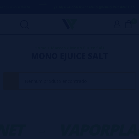
ALQUER DÚVIDA
(+34) 674 656 090 / INFO@VAPORPLANET.ES
0
Home
>
Marcas
>
Mono Ejuice Salt
MONO EJUICE SALT
Nenhum produto encontrado
NET
-
VAPORPLA