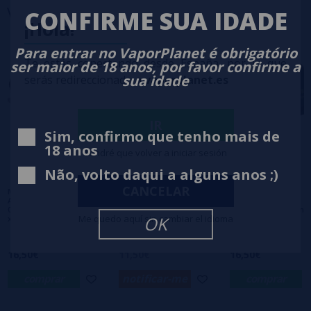
Você também pode
precisar
CONFIRME SUA IDADE
3 estrelas
0%
¡Hola!
2 estrelas
0%
Para entrar no VaporPlanet é obrigatório
1 estrelas
0%
Te estás conectando desde España, por lo que
ser maior de 18 anos, por favor confirme a
0/5
Seja o primeiro a deixar um comentário
sua idade
serás redireccionado a
vaporplanet.es
Escreva sua opinião sobre este produto
IR
Sim, confirmo que tenho mais de
18 anos
Tendré que volver a iniciar sesión
Ainda não há comentários, você quer ser o
primeiro a deixar um? Sua opinião é
Não, volto daqui a alguns anos ;)
importante para nós!
CANCELAR
MTL Dual-Core Pro
RDL Dual-Core Fused
RDL Dual-Core Pro
Alien Clapton NI80
Clapton NI80 0.32Ω
Alien Clapton NI80
0.72Ω (2pcs) - Dotmod
(2pcs) - Dotmod x
0.30Ω (2pcs) - Dotmo
Me quedo aquí sin cambiar el idioma
OK
x Steam Craft
Steam Craft
x Steam Craft
16,50€
11,50€
16,50€
comprar
notificar-me
comprar