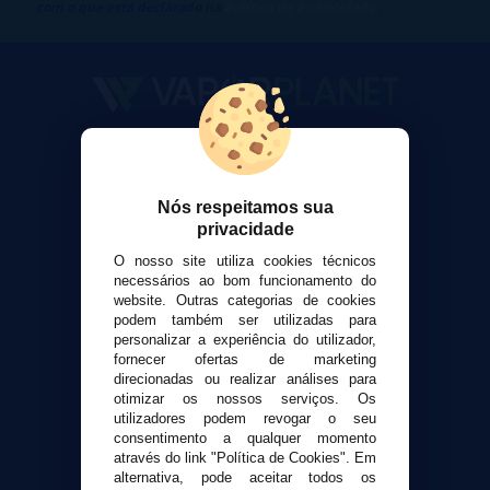
com o que está declarado na
Política de Publicidade
.
VaporPlanet
Sobre nós
Calculadora DIY Alquimia
Nós respeitamos sua
privacidade
Contato
O nosso site utiliza cookies técnicos
necessários ao bom funcionamento do
Suporte ao cliente
website. Outras categorias de cookies
Envio e devoluções
podem também ser utilizadas para
personalizar a experiência do utilizador,
Formas de pagamento
fornecer ofertas de marketing
Contato
direcionadas ou realizar análises para
otimizar os nossos serviços. Os
utilizadores podem revogar o seu
Segurança e privacidade
consentimento a qualquer momento
Termos e Condições de Uso
através do link "Política de Cookies". Em
alternativa, pode aceitar todos os
Política de privacidade