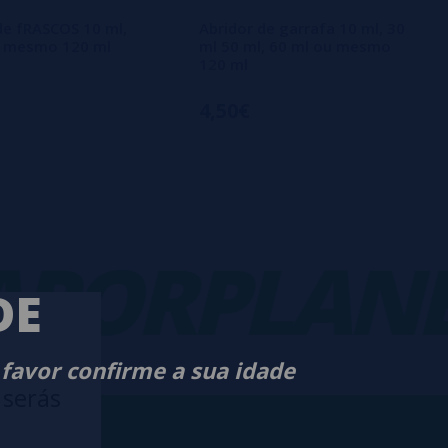
de fRASCOS 10 ml,
Abridor de garrafa 10 ml, 30
u mesmo 120 ml
ml 50 ml, 60 ml ou mesmo
120 ml
4,50€
ORPLANET
DE
 favor confirme a sua idade
 serás