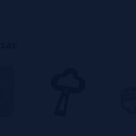
0%
0%
0%
0%
isar
eiro a deixar um? Sua opinião é