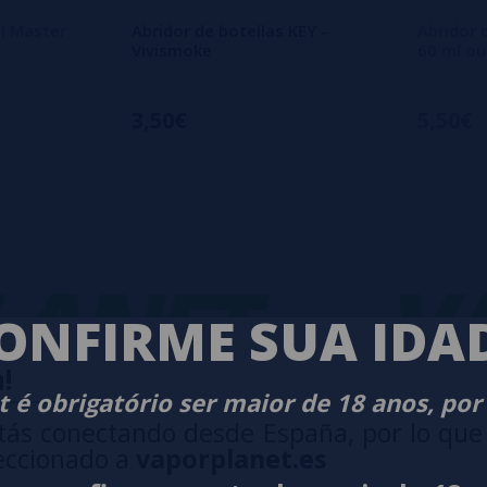
il Master
Abridor de botellas KEY -
Abridor 
Vivismoke
60 ml o
3,50€
5,50€
NET
-
VAP
ONFIRME SUA IDA
!
 é obrigatório ser maior de 18 anos, por
tás conectando desde España, por lo que
eccionado a
vaporplanet.es