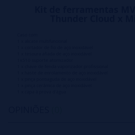
Kit de ferramentas MV 
Thunder Cloud x M
Caso com:
1 x alicate multifuncional
1 x cortador de fio de aço inoxidável
1 x tesoura afiada de aço inoxidável
1x510 suporte atomizador
1 x chave de fenda vaporizador profissional
1 x haste de enrolamento de aço inoxidável
1 x pinça pontiaguda de aço inoxidável
1 x pinça cerâmica de aço inoxidável
1 x capa à prova d'água
OPINIÕES
(0)
0/5
5 estrelas