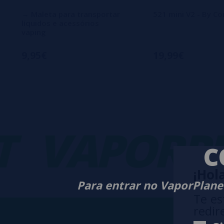
→ Maleta para transportar
521 mini V2 - By Co
líquidos e acessórios
vaping
9,95€
19,99€
VAPORPLA
C
¡Hola
Para entrar no VaporPlanet
Te es
redir