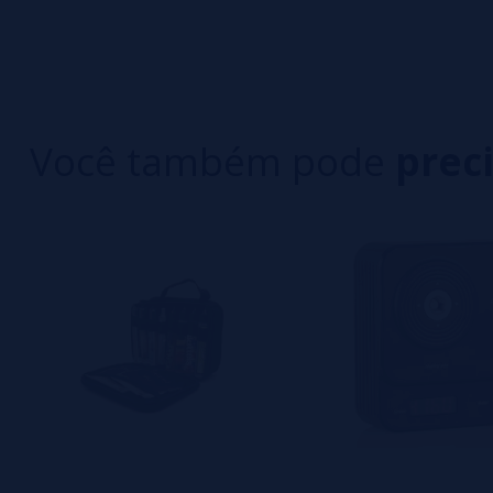
Seja o primeiro a deixar um comentário
4 estrelas
3 estrelas
Escreva sua opinião sobre este produto
2 estrelas
1 estrelas
Você também pode
prec
Ainda não há comentários, você quer ser o prim
importante para nós!