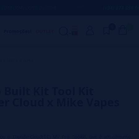
ER DÚVIDA
(+34) 674 656 090 / INFO@V
0
0
Promoções!
OUTLET
d x Mike Vapes
Built Kit Tool Kit
r Cloud x Mike Vapes
ou o ThunderCloud(TC) MV Pro Toolkit, que é um conjunto