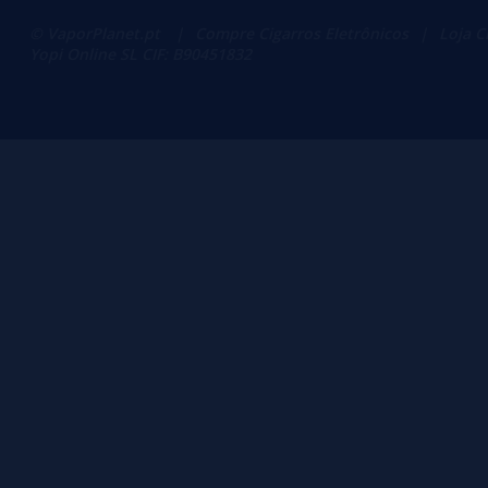
© VaporPlanet.pt
|
Compre Cigarros Eletrônicos
|
Loja C
Yopi Online SL CIF: B90451832