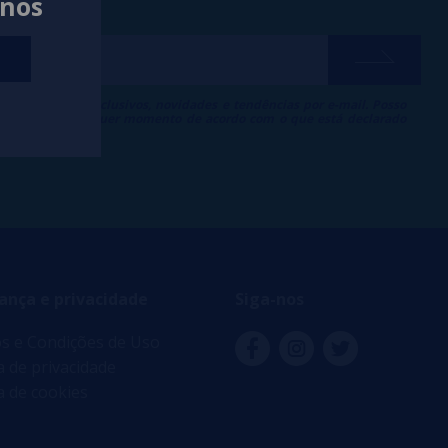
anos
ber descontos exclusivos, novidades e tendências por e-mail. Posso
 inscrição a qualquer momento de acordo com o que está declarado
 de Publicidade
.
ança e privacidade
Siga-nos
s e Condições de Uso
ca de privacidade
ca de cookies