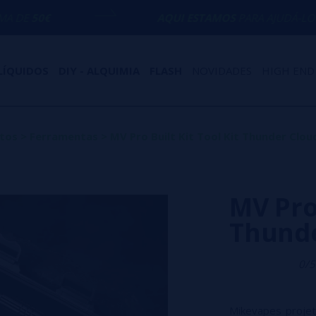
AQUI ESTAMOS
PARA AJUDÁ-LO COM QUALQU
LÍQUIDOS
DIY - ALQUIMIA
FLASH
NOVIDADES
HIGH END
tos
>
Ferramentas
>
MV Pro Built Kit Tool Kit Thunder Clou
MV Pro 
Thunde
0/5
Mikevapes projet