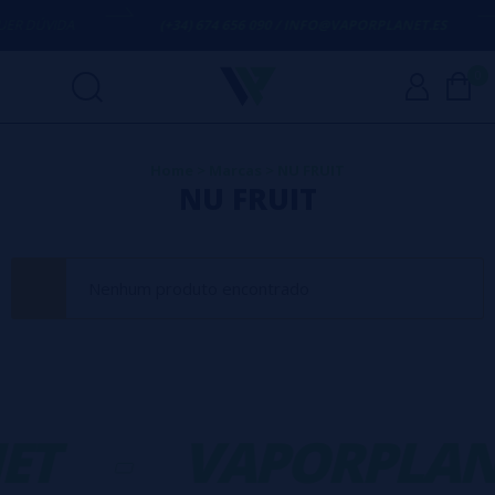
ER DÚVIDA
(+34) 674 656 090 / INFO@VAPORPLANET.ES
0
Home
>
Marcas
>
NU FRUIT
NU FRUIT
Nenhum produto encontrado
ET
-
VAPORPLAN