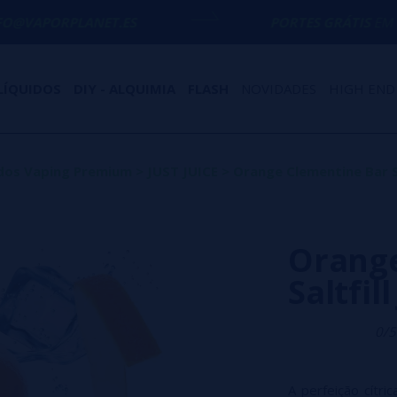
ANET.ES
PORTES GRÁTIS
EM COMPRAS ACI
LÍQUIDOS
DIY - ALQUIMIA
FLASH
NOVIDADES
HIGH END
idos Vaping Premium
>
JUST JUICE
>
Orange Clementine Bar Sa
Orange
Saltfil
0/5
A perfeição cítr