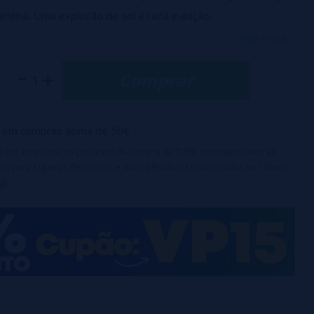
entina. Uma explosão de sol a cada inalação.
veja mais...
 são 0mg = 40ml
Comprar
icionar 1 20 mg nicokit = 50 ml
icionar 2 nicokits de 20 mg = 60 ml
em compras acima de 50€
irá um acréscimo no processo de compra de 7,26€ correspondente ao
os para Cigarros Eletrônicos e outros Produtos relacionados ao Tabaco
g).