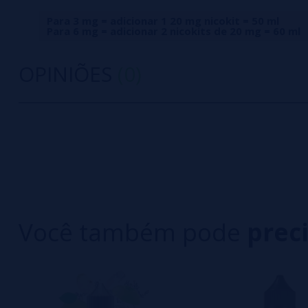
Para 3 mg = adicionar 1 20 mg nicokit = 50 ml
Para 6 mg = adicionar 2 nicokits de 20 mg = 60 ml
OPINIÕES
(0)
0/5
5 estrelas
Seja o primeiro a deixar um comentário
4 estrelas
3 estrelas
Escreva sua opinião sobre este produto
2 estrelas
1 estrelas
Você também pode
prec
Ainda não há comentários, você quer ser o prim
importante para nós!