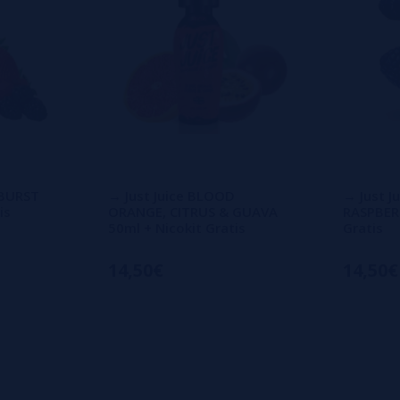
 BURST
→ Just Juice BLOOD
→ Just J
is
ORANGE, CITRUS & GUAVA
RASPBERR
50ml + Nicokit Gratis
Gratis
14,50€
14,50€