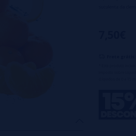
suculenta da clem
VG/PG 40/60
Todos os frascos
7,50€
Para 3 mg = ad
Para 6 mg = ad
Frete grátis:
* Este produto inclu
Imposto sobre Líquid
(Líquidos de 0 a 15 m