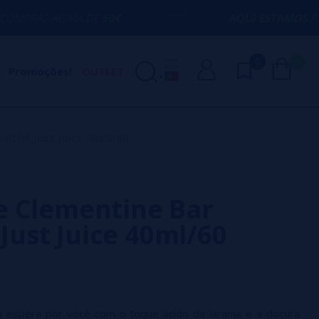
MA DE
50€
AQUI ESTAMOS
PARA AJUDÁ-LO
0
0
Promoções!
OUTLET
ltfill Just Juice 40ml/60
 Clementine Bar
l Just Juice 40ml/60
ica espera por você com o toque ácido da laranja e a doçura