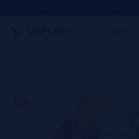
IDA
(+34) 674 656 090 / INFO@VAPORPL
PRODUTOS
Home
>
Líquidos
>
Líqu