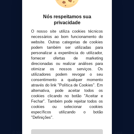
Sobre nós
Calculadora DIY Alquimia
Nós respeitamos sua
Contato
privacidade
O nosso site utiliza cookies técnicos
Suporte ao cliente
necessários ao bom funcionamento do
Envio e devoluções
website. Outras categorias de cookies
podem também ser utilizadas para
Formas de pagamento
personalizar a experiência do utilizador,
Contato
fornecer ofertas de marketing
direcionadas ou realizar análises para
otimizar os nossos serviços. Os
Segurança e privacidade
utilizadores podem revogar o seu
Termos e Condições de Uso
consentimento a qualquer momento
através do link "Política de Cookies". Em
Política de privacidade
alternativa, pode aceitar todos os
Política de cookies
cookies clicando no botão "Aceitar e
Fechar". Também pode rejeitar todos os
cookies ou selecionar cookies
específicos utilizando o botão
"Definições".
© VaporPlanet.pt
|
Compre Cigarros Eletrônicos
|
Loja