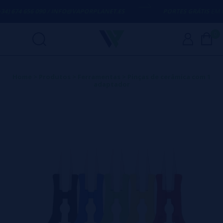
4) 674 656 090 / INFO@VAPORPLANET.ES
PORTES GRÁTIS
EM CO
0
Home
>
Produtos
>
Ferramentas
>
Pinças de cerâmica com 1
adaptador