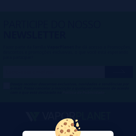
PARTICIPE DO NOSSO
NEWSLETTER
Fazer parte da família
VaporPlanet
lhe dá acesso a Promoções,
descontos e promoções exclusivas, o que você está esperando
para participar?
Desejo receber descontos exclusivos, novidades e tendências por
e-mail. Posso cancelar a inscrição a qualquer momento de acordo
com o que está declarado na
Política de Publicidade
.
VaporPlanet