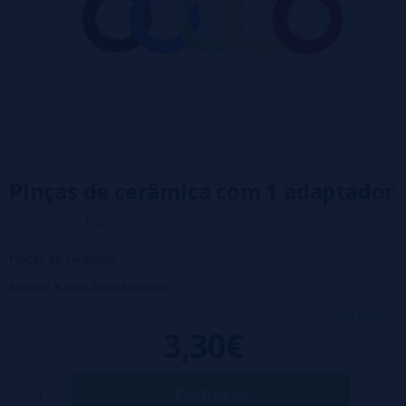
Pinças de cerâmica com 1 adaptador
0/5
Pinças de cerâmica.
Resiste a altas temperaturas.
Alicate flexível para um aperto confortável ao reconstruir bobinas.
veja mais...
3,30€
A chave é adequada para uma variedade de atomizadores de 7 a 24
mm de diâmetro.
Comprar
Fornecido com 1 adaptador.