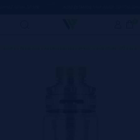
AS ACIMA DE
50€
AQUI ESTAMOS
PARA AJUDÁ-LO COM QUALQU
0
Home
>
Produtos
>
Atomizadores
>
Precisio Sub-Ohm - BD Vape