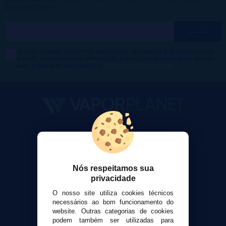
para participar?
Desejo receber descontos exclusivos, novidades e tendências por
e-mail. Posso cancelar a inscrição a qualquer momento de acordo
com o que está declarado na
Política de Publicidade
.
VaporPlanet
Sobre nós
Calculadora DIY Alquimia
Nós respeitamos sua
Contato
privacidade
O nosso site utiliza cookies técnicos
Suporte ao cliente
necessários ao bom funcionamento do
Envio e devoluções
website. Outras categorias de cookies
Formas de pagamento
podem também ser utilizadas para