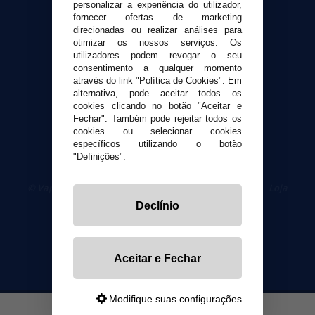
personalizar a experiência do utilizador,
Contato
fornecer ofertas de marketing
direcionadas ou realizar análises para
otimizar os nossos serviços. Os
Segurança e privacidade
utilizadores podem revogar o seu
Termos e Condições de Uso
consentimento a qualquer momento
Política de privacidade
através do link "Política de Cookies". Em
alternativa, pode aceitar todos os
Política de cookies
cookies clicando no botão "Aceitar e
Fechar". Também pode rejeitar todos os
cookies ou selecionar cookies
específicos utilizando o botão
"Definições".
© VaporPlanet.pt
|
Compre Cigarros Eletrônicos
|
Loja
Cigarrillos Electronicos
Declínio
Yopi Online SL CIF: B90451832
Aceitar e Fechar
Modifique suas configurações