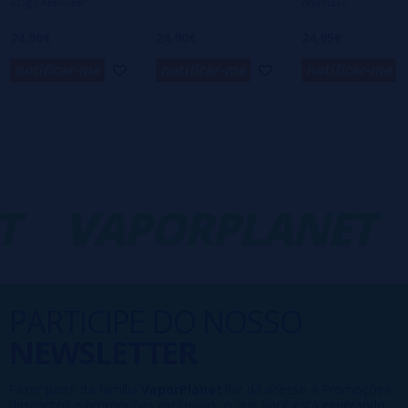
eCigs Atomizer
Atomizer
24,90€
24,90€
24,95€
notificar-me
notificar-me
notificar-me
T
VAPORPLANET
PARTICIPE DO NOSSO
NEWSLETTER
Fazer parte da família
VaporPlanet
lhe dá acesso a Promoções,
descontos e promoções exclusivas, o que você está esperando