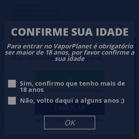
Características
Capacidade de 2ml/4,5ml
Enchimento superior
Fluxo de ar superior ajustável
Resistores de malha
CONFIRME SUA IDADE
Gotejamento 810
¡Hola!
Materiais: Aço inoxidável e vidro.
Para entrar no VaporPlanet é obrigatório
Te estás conectando desde España, por lo que
ser maior de 18 anos, por favor confirme a
sua idade
serás redireccionado a
vaporplanet.es
IR
Sim, confirmo que tenho mais de
18 anos
Tendré que volver a iniciar sesión
Não, volto daqui a alguns anos ;)
CANCELAR
Me quedo aquí sin cambiar el idioma
OK