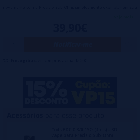
novamente com o Precisio Sub-Ohm, simplesmente exemplar em sua
vaporização DL.
veja mais...
39,90€
Enchimento superior simples e limpo com um quarto de volta.
Fluxo de ar superior ajustável com precisão, perfeito para DL.
Notificar-me
Bobinas de malha com excelente reprodução de sabor (0,15 ohm: 60-
65 W e 0,30 ohm: 45-50 W).
Frete grátis:
em compras acima de 50€
Sistema de substituição de bobina plug-and-vape.
Gotejamento substituível 810.
Construção robusta em aço inoxidável.
Capacidade de 2ml (pyrex direto) ou 4,5ml (pyrex bolha).
Acessórios
para esse produto
Coils BDC 0.3/0.15Ω (4pcs) - BD
Vape para Precisio Sub-Ohm