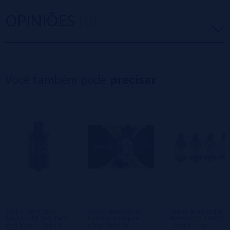
OPINIÕES
(0)
5 estrelas
0%
4 estrelas
0%
Você também pode
precisar
3 estrelas
0%
2 estrelas
0%
1 estrelas
0%
0/5
Seja o primeiro a deixar um comentário
Escreva sua opinião sobre este produto
Ainda não há comentários, você quer ser o
primeiro a deixar um? Sua opinião é
importante para nós!
Aspire atomizador
Aspire atomizador
Aspire atomizador
Nautilus GT Mini Tank
Nautilus X - Aspire
Nautilus XS 2 ml 24 
2 ml 22 mm - Aspire
eCigs Atomizer
- Aspire eCigs