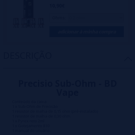
10,90€
Ohms:
adicionar à minha compra
DESCRIÇÃO
Precisio Sub-Ohm - BD
Vape
Conteúdo da caixa:
1 x Sub-Ohm de Precisão
1 resistor de malha de 0,15 ohm (pré-instalado)
1 resistor de malha de 0,30 ohm.
1 x Pyrex reto 2ml
1 x Gotejamento 810
1 manual do usuário.