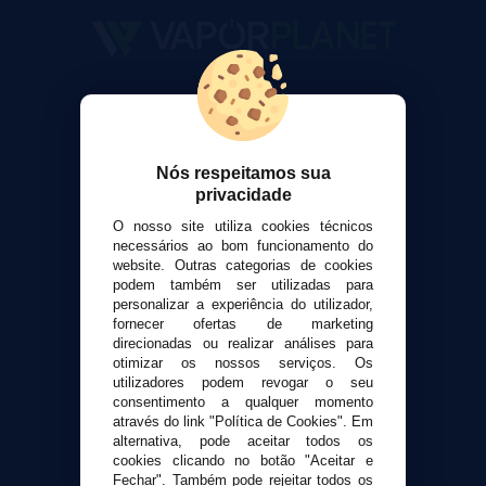
VaporPlanet
Sobre nós
Calculadora DIY Alquimia
Nós respeitamos sua
Contato
privacidade
O nosso site utiliza cookies técnicos
Suporte ao cliente
necessários ao bom funcionamento do
Envio e devoluções
website. Outras categorias de cookies
Formas de pagamento
podem também ser utilizadas para
personalizar a experiência do utilizador,
Contato
fornecer ofertas de marketing
direcionadas ou realizar análises para
otimizar os nossos serviços. Os
Segurança e privacidade
utilizadores podem revogar o seu
Termos e Condições de Uso
consentimento a qualquer momento
Política de privacidade
através do link "Política de Cookies". Em
alternativa, pode aceitar todos os
Política de cookies
cookies clicando no botão "Aceitar e
Fechar". Também pode rejeitar todos os