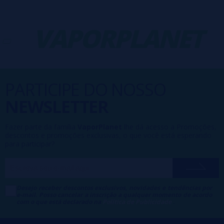
-
VAPORPLANET
PARTICIPE DO NOSSO
NEWSLETTER
Fazer parte da família
VaporPlanet
lhe dá acesso a Promoções,
descontos e promoções exclusivas, o que você está esperando
para participar?
Desejo receber descontos exclusivos, novidades e tendências por
e-mail. Posso cancelar a inscrição a qualquer momento de acordo
com o que está declarado na
Política de Publicidade
.