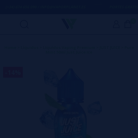
(+34) 674 656 090 / INFO@VAPORPLANET.ES
PORTES GRÁTIS
EM
0
Home
>
Líquidos
>
Líquidos Vaping Premium
>
JUST JUICE
>
Pure
Mint 50ml Just Juice Ice
-14%