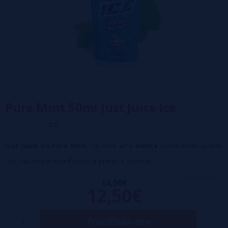
Pure Mint 50ml Just Juice Ice
0/5
Just Juice Ice Pure Mint.
Se você ama
menta
suave tanto quanto
nós, vai adorar este líquido supremo e potente.
Características:
veja mais...
14,50€
Porcentagem: 70VG / 30PG
12,50€
Formato: 50ml
Capacidade da garrafa: 60ml
SEM NICOTINA
Notificar-me