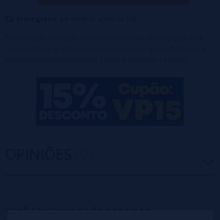
Frete grátis:
em compras acima de 50€
* Este produto incluirá um acréscimo no processo de compra de 9,08€
correspondente ao Imposto sobre Líquidos para Cigarros Eletrônicos e
outros Produtos relacionados ao Tabaco (Líquidos de 0 a 15 mg).
OPINIÕES
(0)
5 estrelas
0%
4 estrelas
0%
Você também pode
precisar
3 estrelas
0%