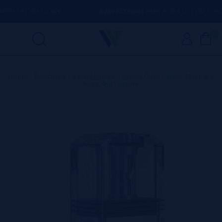
S ACIMA DE
50€
AQUI ESTAMOS
PARA AJUDÁ-LO COM QUALQUER
0
Home
>
Produtos
>
Resistências
>
Aspire Coils
>
Qbix RBA para
Boxx 4ml - Aspire