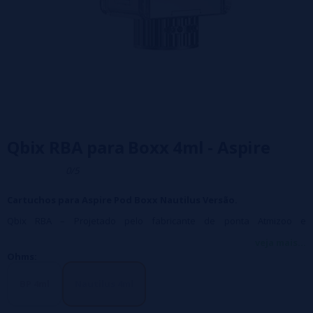
Qbix RBA para Boxx 4ml - Aspire
0/5
Cartuchos para Aspire Pod Boxx Nautilus Versão.
Qbix RBA – Projetado pelo fabricante de ponta Atmizoo e
transformará o BOXX em um sistema AIO reconstruível.
veja mais...
Ohms:
Capacidade - 4ml
BP 4ml
Nautilus 4ml