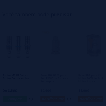
5 estrelas
0%
4 estrelas
0%
Você também pode
precisar
3 estrelas
0%
2 estrelas
0%
1 estrelas
0%
0/5
Seja o primeiro a deixar um comentário
Escreva sua opinião sobre este produto
Ainda não há comentários, você quer ser o
primeiro a deixar um? Sua opinião é
importante para nós!
Aspire MESH Coils -
Base RBA BP60 para
Base RBA para Kit
Aspire Coils Nautilus
Pod PM80 de Aspire -
Mulus 80 W de Aspire
Pod Aspire
Mulus Aspire
De 3,56€
10,90€
14,90€
comprar
notificar-me
notificar-me