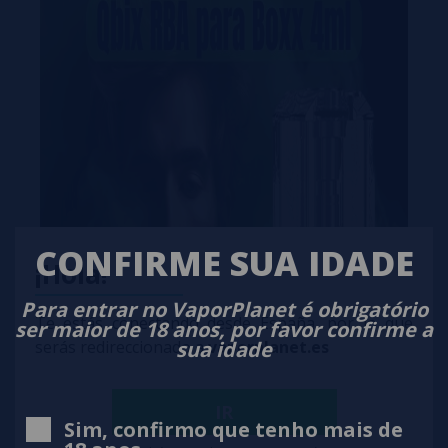
CONFIRME SUA IDADE
¡Hola!
Para entrar no VaporPlanet é obrigatório
Te estás conectando desde España, por lo que
ser maior de 18 anos, por favor confirme a
sua idade
serás redireccionado a
vaporplanet.es
IR
Sim, confirmo que tenho mais de