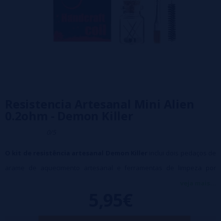
Resistencia Artesanal Mini Alien
0.2ohm - Demon Killer
0/5
O kit de resistência artesanal Demon Killer
inclui dois pedaços de
arame de aquecimento artesanal e ferramentas de limpeza por
resistência. Alto grau e sabor requintado e delicado, alto grau de
veja mais...
5,95€
redução de óleo de fumaça.
A escova macia exclusiva não danifica a seda, é fácil de limpar e é