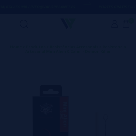
) 674 656 090 / INFO@VAPORPLANET.ES
PORTES GRÁTIS
EM COM
0
Home
>
Produtos
>
Resistências Artesanais
>
Resistencia
Artesanal Mini Alien 0.2ohm - Demon Killer