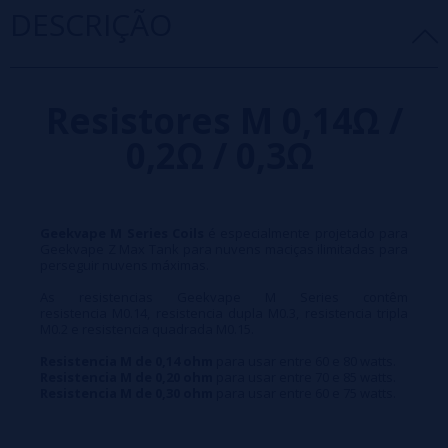
DESCRIÇÃO
Resistores M 0,14Ω /
0,2Ω / 0,3Ω
Geekvape M Series Coils
é especialmente projetado para
Geekvape Z Max Tank para nuvens maciças ilimitadas para
perseguir nuvens máximas.
As resistencias Geekvape M Series contêm
resistencia M0.14, resistencia dupla M0.3, resistencia tripla
M0.2 e resistencia quadrada M0.15.
Resistencia M de 0,14 ohm
para usar entre 60 e 80 watts.
Resistencia M de 0,20 ohm
para usar entre 70 e 85 watts.
Resistencia M de 0,30 ohm
para usar entre 60 e 75 watts.