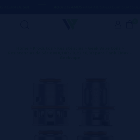
A DE
50€
AQUI ESTAMOS
PARA AJUDÁ-LO COM QUALQUER DÚVI
0
Home
>
Produtos
>
Resistências
>
Geek Vape Coils
>
Resistencias da Série M 0,14Ω / 0,2Ω / 0,3Ω para Tank ZMax –
Geekvape