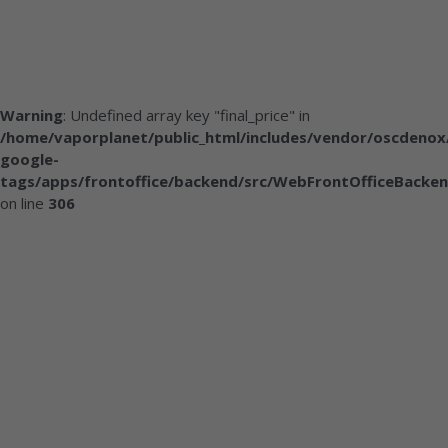
Warning
: Undefined array key "final_price" in
/home/vaporplanet/public_html/includes/vendor/oscdenox
google-
tags/apps/frontoffice/backend/src/WebFrontOfficeBacken
on line
306