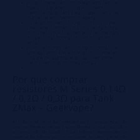
Essas bobinas têm um design exclusivo de
"tigela espremida", que melhora a
transferência de calor para o vape e reduz as
chances de encolhimento do algodão.
Os resistores Série M 0,14Ω / 0,2Ω / 0,3Ω para
Tank ZMax oferecem uma vida útil da bobina
muito maior, por isso podem durar até 30% mais
do que outras bobinas do mesmo tamanho e
tensão.
Esses resistores têm condições ótimas de
operação entre 40W e 55W, por isso oferecem
uma grande quantidade de vapor sem perder o
sabor e sem consumir muita energia.
Por que comprar
resistores M Series 0,14Ω
/ 0,2Ω / 0,3Ω para Tank
ZMax – Geekvape?
As bobinas M Series da Geekvape para o tanque ZMax são
uma excelente opção para quem deseja otimizar seu sabor
e vaporização de líquidos. Essas bobinas apresentam um
material de bobina puro e resistente ao calor, permitindo