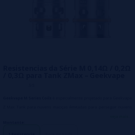
Resistencias da Série M 0,14Ω / 0,2Ω
/ 0,3Ω para Tank ZMax – Geekvape
5/5
Geekvape M Series Coils
é especialmente projetado para Geekvape
Z Max Tank para nuvens maciças ilimitadas para perseguir nuvens
máximas.
veja mais...
Montante:
As resistencias Geekvape M Series
contêm resistencia M0.14,
resistencia dupla M0.3, resistencia tripla M0.2 e resistencia quadrada
1 Resistencia
Pack de 5 uds