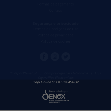
Formas de pagamento
Contato
Segurança e privacidade
Termos e Condições de Uso
Política de privacidade
Política de cookies
© VaporPlanet.pt
|
Compre Cigarros Eletrônicos
|
Loja
Cigarrillos Electronicos
Yopi Online SL CIF: B90451832