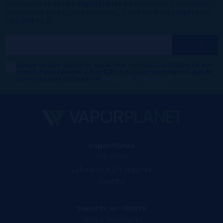
Fazer parte da família
VaporPlanet
lhe dá acesso a Promoções,
descontos e promoções exclusivas, o que você está esperando
para participar?
Desejo receber descontos exclusivos, novidades e tendências por
e-mail. Posso cancelar a inscrição a qualquer momento de acordo
com o que está declarado na
Política de Publicidade
.
VaporPlanet
Sobre nós
Calculadora DIY Alquimia
Contato
Suporte ao cliente
Envio e devoluções