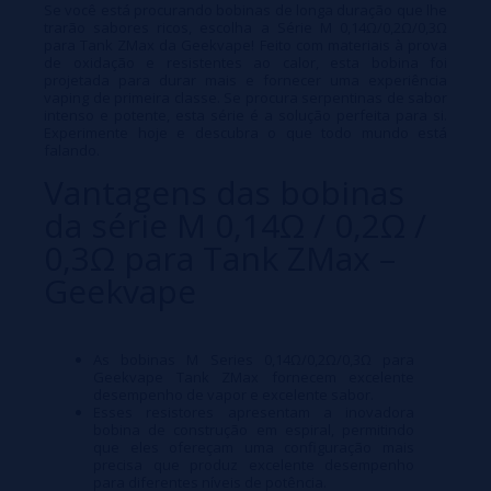
Se você está procurando bobinas de longa duração que lhe
trarão sabores ricos, escolha a Série M 0,14Ω/0,2Ω/0,3Ω
para Tank ZMax da Geekvape! Feito com materiais à prova
de oxidação e resistentes ao calor, esta bobina foi
projetada para durar mais e fornecer uma experiência
vaping de primeira classe. Se procura serpentinas de sabor
intenso e potente, esta série é a solução perfeita para si.
Experimente hoje e descubra o que todo mundo está
falando.
Vantagens das bobinas
da série M 0,14Ω / 0,2Ω /
0,3Ω para Tank ZMax –
Geekvape
As bobinas M Series 0,14Ω/0,2Ω/0,3Ω para
Geekvape Tank ZMax fornecem excelente
desempenho de vapor e excelente sabor.
Esses resistores apresentam a inovadora
bobina de construção em espiral, permitindo
que eles ofereçam uma configuração mais
precisa que produz excelente desempenho
para diferentes níveis de potência.