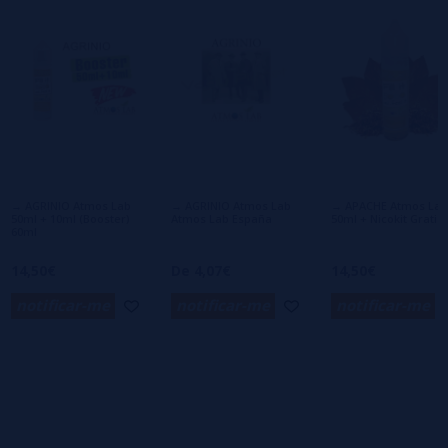
1 estrelas
0%
0/5
Seja o primeiro a deixar um comentário
Escreva sua opinião sobre este produto
Ainda não há comentários, você quer ser o
primeiro a deixar um? Sua opinião é
importante para nós!
→ AGRINIO Atmos Lab
→ AGRINIO Atmos Lab
→ APACHE Atmos Lab
50ml + 10ml (Booster)
Atmos Lab España
50ml + Nicokit Gratis
60ml
14,50€
De 4,07€
14,50€
notificar-me
notificar-me
notificar-me