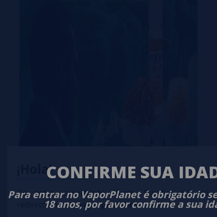
¡Hola!
CONFIRME SUA IDA
Você gosta do sabor do tabaco?
Te estás conectando desde España, por lo 
Para entrar no VaporPlanet é obrigatório s
18 anos, por favor confirme a sua i
redireccionado a
vaporplanet.es
Se você é como eu, que prefere sabores de tabaco mais