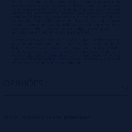
Se você é um vaper aventureiro, sempre procurando
experimentar novos sabores, o RY69 é uma ótima opção
para experimentar algo diferente, mas delicioso. Muitas
vezes nos encontramos presos nos mesmos sabores
comuns de frutas ou sobremesas, e isso pode nos deixar
entediados. Com RY69 poderá desfrutar de um sabor único
a tabaco com toques de baunilha que o irão surpreender e
satisfazer. Além disso, tentar algo novo pode ser
empolgante e divertido, então experimente!
O RY69 Atmos Lab 50ml + Free Nicokit é uma excelente opção
para quem busca um sabor louro de tabaco com notas de
frutas secas e caramelo. Com uma garrafa grande de 50ml e
a oferta gratuita do nicokit, você terá líquido suficiente para
durar muito tempo. Além disso, com a reputação do Atmos
Lab na indústria vaping, você pode ter certeza de que está
obtendo um produto de alta qualidade.
OPINIÕES
(0)
5 estrelas
0%
4 estrelas
0%
Você também pode
precisar
3 estrelas
0%
2 estrelas
0%