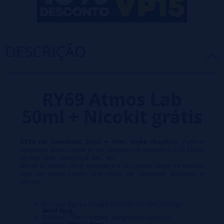
DESCRIÇÃO
RY69 Atmos Lab
50ml + Nicokit grátis
RY69 no tamanho 50ml + 10ml (Free Nicokit).
Parece
continuar com a série RY de sabores de tabaco que já estão
no mercado, como RY4, RY5, etc.
Neste E-líquido você encontrará um sabor doce de tabaco
com um corpo sólido com notas de caramelo, baunilha e
nozes.
Booster 50ml + Nicokit (incluído no preço) 0mg =
60ml 0mg
Booster 50ml + Nicokit 10mg/ml (incluso no
preço) =
60ml 1,5mg