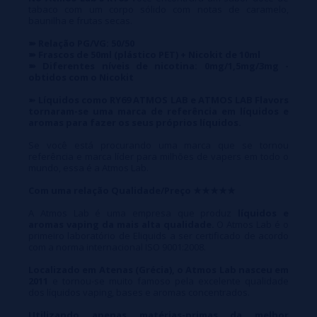
tabaco com um corpo sólido com notas de caramelo,
baunilha e frutas secas.
➽ Relação PG/VG: 50/50
➽ Frascos de 50ml (plástico PET) + Nicokit de 10ml
➽ Diferentes níveis de nicotina: 0mg/1,5mg/3mg -
obtidos com o Nicokit
➽
Líquidos como RY69 ATMOS LAB e ATMOS LAB Flavors
tornaram-se uma marca de referência em líquidos e
aromas para fazer os seus próprios líquidos.
Se você está procurando uma marca que se tornou
referência e marca líder para milhões de vapers em todo o
mundo, essa é a Atmos Lab.
Com uma relação Qualidade/Preço ★★★★★
A Atmos Lab é uma empresa que produz
líquidos e
aromas vaping da mais alta qualidade.
O Atmos Lab é o
primeiro laboratório de Eliquids a ser certificado de acordo
com a norma internacional ISO 9001:2008.
Localizado em Atenas (Grécia), o Atmos Lab nasceu em
2011
e tornou-se muito famoso pela excelente qualidade
dos líquidos vaping, bases e aromas concentrados.
Utilizando apenas matérias-primas da melhor