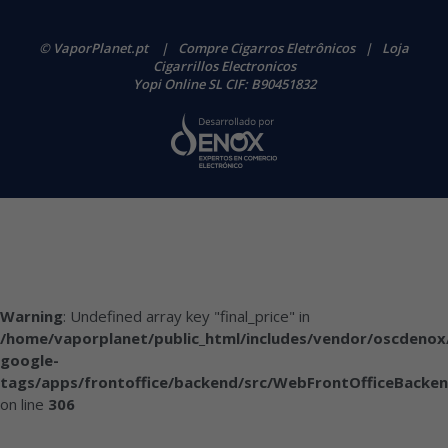
© VaporPlanet.pt
|
Compre Cigarros Eletrônicos
|
Loja
Cigarrillos Electronicos
Yopi Online SL CIF: B90451832
Warning
: Undefined array key "final_price" in
/home/vaporplanet/public_html/includes/vendor/oscdenox
google-
tags/apps/frontoffice/backend/src/WebFrontOfficeBacken
on line
306