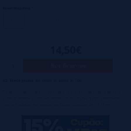
RY5, etc.
veja mais...
Nivel Nicotina *:
Neste E-líquido você encontrará um sabor doce de tabaco com um
corpo sólido com notas de caramelo, baunilha e nozes.
00 mg
1,5 mg
03 mg
Booster 50ml + Nicokit (incluído no preço) 0mg =
60ml 0mg
Booster 50ml + Nicokit 10mg/ml (incluso no preço) =
60ml 1,5mg
Booster 50ml + Nicokit 20mg/ml (incluso no preço) =
60ml 3mg
14,50€
Notificar-me
Frete grátis:
em compras acima de 50€
* Este produto incluirá um acréscimo no processo de compra de 9,08€
correspondente ao Imposto sobre Líquidos para Cigarros Eletrônicos e
outros Produtos relacionados ao Tabaco (Líquidos de 0 a 15 mg).