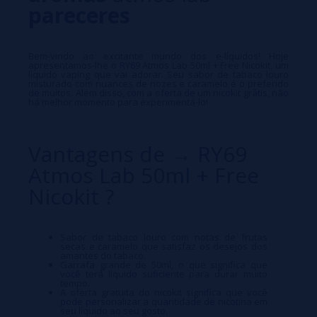
pareceres
Bem-vindo ao excitante mundo dos e-líquidos! Hoje
apresentamos-lhe o RY69 Atmos Lab 50ml + Free Nicokit, um
líquido vaping que vai adorar. Seu sabor de tabaco louro
misturado com nuances de nozes e caramelo é o preferido
de muitos. Além disso, com a oferta de um nicokit grátis, não
há melhor momento para experimentá-lo!
Vantagens de → RY69
Atmos Lab 50ml + Free
Nicokit ?
Sabor de tabaco louro com notas de frutas
secas e caramelo que satisfaz os desejos dos
amantes do tabaco.
Garrafa grande de 50ml, o que significa que
você terá líquido suficiente para durar muito
tempo.
A oferta gratuita do nicokit significa que você
pode personalizar a quantidade de nicotina em
seu líquido ao seu gosto.