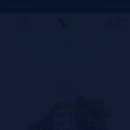
TES GRÁTIS
EM COMPRAS ACIMA DE
50€
AQUI ESTAMOS
PARA A
0
Home
>
Líquidos
>
Líquidos Vaping Premium
>
Atmos Lab
>
→
RY69 Atmos Lab 50ml + Nicokit grátis