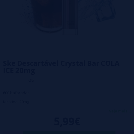
Ske Descartável Crystal Bar COLA
ICE 20mg
0/5
600 baforadas
Nicotina: 20mg
Crystal Bar Cola Ice: Combina o sabor doce da cola com uma
veja mais...
5,99€
refrescante explosão de gelo, criando uma experiência de
vaporização revigorante e deliciosa.