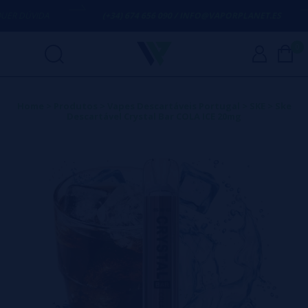
R DÚVIDA
(+34) 674 656 090 / INFO@VAPORPLANET.ES
0
Home
>
Produtos
>
Vapes Descartáveis Portugal
>
SKE
>
Ske
Descartável Crystal Bar COLA ICE 20mg