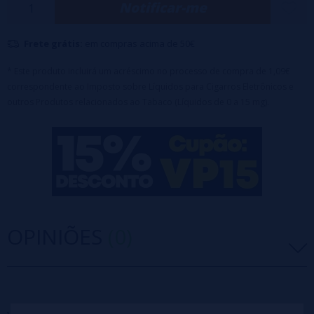
Notificar-me
🔹 Maceração recomendada: 3 a 4 dias
🔹 Nicotina: ❌ Sem nicotina
Frete grátis:
em compras acima de 50€
👉 Esta fragrância foi desenvolvida para ser misturada com uma base
* Este produto incluirá um acréscimo no processo de compra de 1,09€
neutra (PG/VG) antes da vaporização. Gostaria que eu a
correspondente ao Imposto sobre Líquidos para Cigarros Eletrônicos e
outros Produtos relacionados ao Tabaco (Líquidos de 0 a 15 mg).
transformasse em um token de marketing com emojis, como as outras
fragrâncias com as quais trabalhamos?
Aviso: Este produto é uma fragrância e deve ser diluído.
OPINIÕES
(0)
5 estrelas
0%
4 estrelas
0%