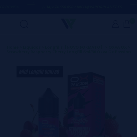
 DÚVIDA
(+34) 674 656 090 / INFO@VAPORPLANET.ES
0
Home
>
Líquidos
>
Longfills【NOVO FORMATO】
>
OXVA OX
>
Strawberry Raspberry Cherry Longfill 6ml/30 Oxva Ox Passion