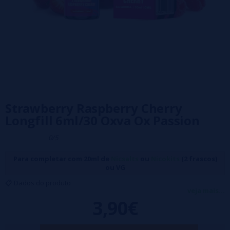
Strawberry Raspberry Cherry
Longfill 6ml/30 Oxva Ox Passion
0/5
Para completar com 20ml de
Nicsalts
ou
Nicokits
(2 frascos)
ou VG
📋 Dados do produto
veja mais...
🔹 Proporção: 100% PG
3,90€
🔹 Formato: 6ml de aroma
🔹 Capacidade do frasco: 30ml