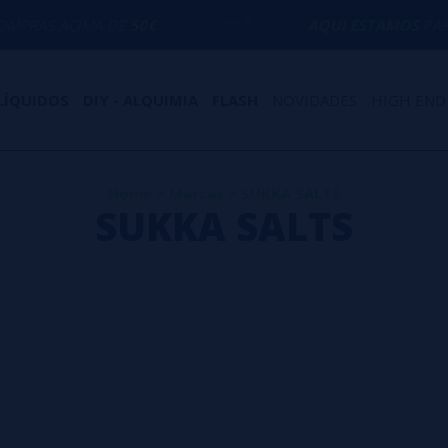
RAS ACIMA DE
50€
AQUI ESTAMOS
PARA 
LÍQUIDOS
DIY - ALQUIMIA
FLASH
NOVIDADES
HIGH END
Home
>
Marcas
>
SUKKA SALTS
SUKKA SALTS