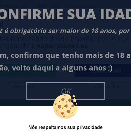
PLANET
-
ONFIRME SUA IDA
!
 é obrigatório ser maior de 18 anos, por
tás conectando desde España, por lo que
eccionado a
vaporplanet.es
im, confirmo que tenho mais de 18 
O
NEWSLETTER
ão, volto daqui a alguns anos ;)
IR
CANCELAR
Tendré que volver a
Me quedo aquí sin
iniciar sesión
cambiar el idioma
Desejo rece
cesso a Promoções, descontos e
OK
cancelar a
ando para participar?
na
Política
Nós respeitamos sua privacidade