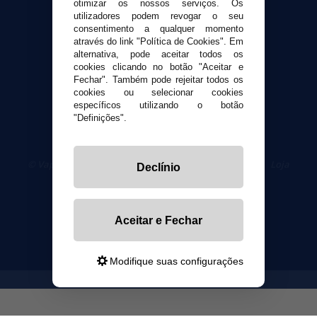
otimizar os nossos serviços. Os
utilizadores podem revogar o seu
Segurança e privacidade
consentimento a qualquer momento
Termos e Condições de Uso
através do link "Política de Cookies". Em
alternativa, pode aceitar todos os
Política de privacidade
cookies clicando no botão "Aceitar e
Política de cookies
Fechar". Também pode rejeitar todos os
cookies ou selecionar cookies
específicos utilizando o botão
"Definições".
© VaporPlanet.pt
|
Compre Cigarros Eletrônicos
|
Loja
Declínio
Cigarrillos Electronicos
Yopi Online SL CIF: B90451832
Aceitar e Fechar
Modifique suas configurações