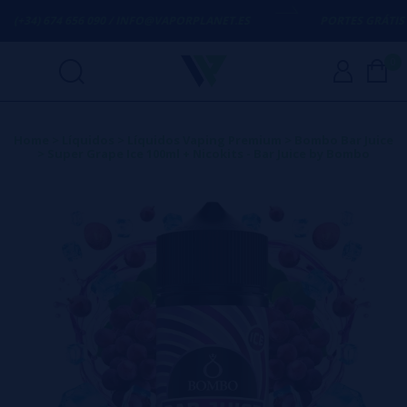
(+34) 674 656 090 / INFO@VAPORPLANET.ES
PORTES GRÁTIS
EM
0
Home
>
Líquidos
>
Líquidos Vaping Premium
>
Bombo Bar Juice
>
Super Grape Ice 100ml + Nicokits - Bar Juice by Bombo