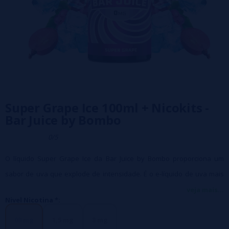
Super Grape Ice 100ml + Nicokits -
Bar Juice by Bombo
0/5
O líquido Super Grape Ice da Bar Juice by Bombo proporciona um
sabor de uva que explode de intensidade. É o e-líquido de uva mais
poderoso e refrescante que você já experimentou.
veja mais...
Nivel Nicotina *:
- Frasco de 120ml com 100ml de líquido
00 mg
1,5 mg
3 mg