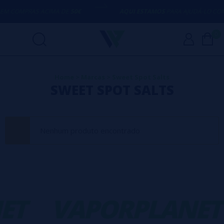
M COMPRAS ACIMA DE
50€
AQUI ESTAMOS
PARA AJUDÁ-LO COM
0
Home
>
Marcas
>
Sweet Spot Salts
SWEET SPOT SALTS
Nenhum produto encontrado
ET
VAPORPLANET