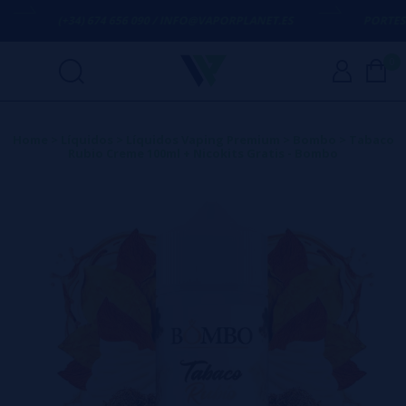
(+34) 674 656 090 / INFO@VAPORPLANET.ES
PORTES GR
0
Home
>
Líquidos
>
Líquidos Vaping Premium
>
Bombo
>
Tabaco
Rubio Creme 100ml + Nicokits Gratis - Bombo