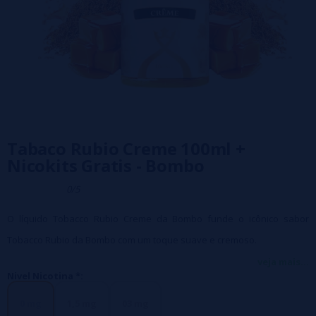
Tabaco Rubio Creme 100ml +
Nicokits Gratis - Bombo
0/5
O líquido Tobacco Rubio Creme da Bombo funde o icônico sabor
Tobacco Rubio da Bombo com um toque suave e cremoso.
Caracteristicas:
veja mais...
Nivel Nicotina *:
- Apresentação em frasco de 120ml com 100ml de líquido.
- Boné com sistema de segurança para crianças.
0 mg
1,5 mg
03 mg