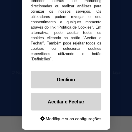
fornecer ofertas de marketing
direcionadas ou realizar análises para
otimizar os nossos serviços. Os
Segurança e privacidade
utilizadores podem revogar o seu
Termos e Condições de Uso
consentimento a qualquer momento
Política de privacidade
através do link "Política de Cookies". Em
alternativa, pode aceitar todos os
Política de cookies
cookies clicando no botão "Aceitar e
Fechar". Também pode rejeitar todos os
cookies ou selecionar cookies
específicos utilizando o botão
"Definições".
© VaporPlanet.pt
|
Compre Cigarros Eletrônicos
|
Loja
Cigarrillos Electronicos
Declínio
Yopi Online SL CIF: B90451832
Aceitar e Fechar
Modifique suas configurações