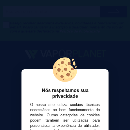
Desejo receber descontos exclusivos, novidades e tendências por
e-mail. Posso cancelar a inscrição a qualquer momento de acordo
com o que está declarado na
Política de Publicidade
.
VaporPlanet
Sobre nós
Calculadora DIY Alquimia
Nós respeitamos sua
Contato
privacidade
O nosso site utiliza cookies técnicos
Suporte ao cliente
necessários ao bom funcionamento do
Envio e devoluções
website. Outras categorias de cookies
Formas de pagamento
podem também ser utilizadas para
personalizar a experiência do utilizador,
Contato