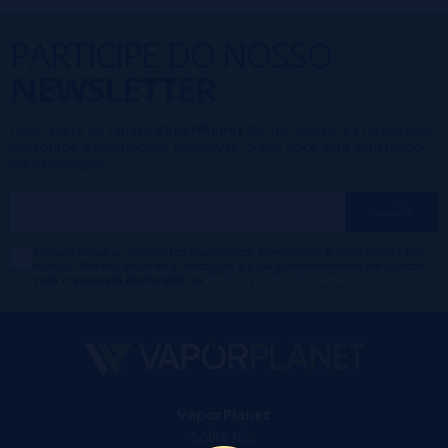
PARTICIPE DO NOSSO
NEWSLETTER
Fazer parte da família
VaporPlanet
lhe dá acesso a Promoções,
descontos e promoções exclusivas, o que você está esperando
para participar?
Desejo receber descontos exclusivos, novidades e tendências por
e-mail. Posso cancelar a inscrição a qualquer momento de acordo
com o que está declarado na
Política de Publicidade
.
VaporPlanet
Sobre nós