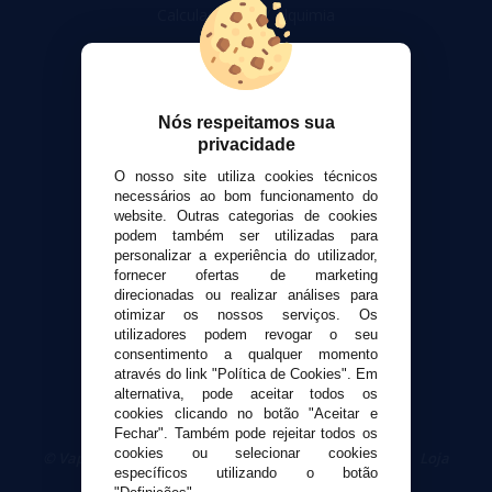
Calculadora DIY Alquimia
Contato
Suporte ao cliente
Nós respeitamos sua
Envio e devoluções
privacidade
Formas de pagamento
O nosso site utiliza cookies técnicos
Contato
necessários ao bom funcionamento do
website. Outras categorias de cookies
Segurança e privacidade
podem também ser utilizadas para
personalizar a experiência do utilizador,
Termos e Condições de Uso
fornecer ofertas de marketing
Política de privacidade
direcionadas ou realizar análises para
otimizar os nossos serviços. Os
Política de cookies
utilizadores podem revogar o seu
consentimento a qualquer momento
através do link "Política de Cookies". Em
alternativa, pode aceitar todos os
cookies clicando no botão "Aceitar e
Fechar". Também pode rejeitar todos os
cookies ou selecionar cookies
© VaporPlanet.pt
|
Compre Cigarros Eletrônicos
|
Loja
específicos utilizando o botão
Cigarrillos Electronicos