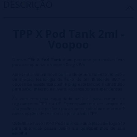
DESCRIÇÃO
TPP X Pod Tank 2ml -
Voopoo
O novo
TPP X Pod Tank
é um pequeno pod incrível feito
para acompanhar o Voopoo Drag X Pro.
Apresentando um novo orifício de preenchimento no estilo
de injeção, tecnologia de fluxo de ar infinito de 360° e
opções de resistencia push e plug, este tanque é construído
para sabor máximo e nuvens vaporizadoras super densas.
Ele vem com uma capacidade de 2 ml para cumprir os
regulamentos TPD da UE. É principalmente um tanque de
alta potência e é perfeito para vapers sub-ohm e oferece 2
novas opções de resistencia para a linha TPP.
Obtenha o novo TPP-X Pod Tank com uma placa de fuga 510
para que você possa usá-lo em qualquer mod de sua
escolha.