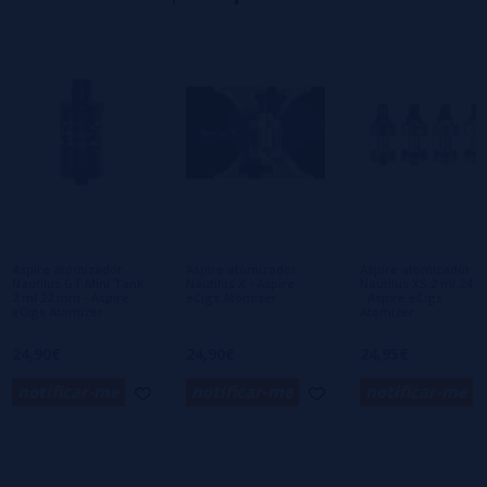
2 estrelas
0%
1 estrelas
0%
0/5
Seja o primeiro a deixar um comentário
Escreva sua opinião sobre este produto
Ainda não há comentários, você quer ser o
primeiro a deixar um? Sua opinião é
importante para nós!
Aspire atomizador
Aspire atomizador
Aspire atomizador
Nautilus GT Mini Tank
Nautilus X - Aspire
Nautilus XS 2 ml 24 
2 ml 22 mm - Aspire
eCigs Atomizer
- Aspire eCigs
eCigs Atomizer
Atomizer
24,90€
24,90€
24,95€
notificar-me
notificar-me
notificar-me