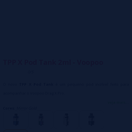
TPP X Pod Tank 2ml - Voopoo
0/5
O novo
TPP X Pod Tank
é um pequeno pod incrível feito para
acompanhar o Voopoo Drag X Pro.
Apresentando um novo orifício de preenchimento no estilo de injeção,
veja mais...
Cores:
Mirror Gold
tecnologia de fluxo de ar infinito de 360° e opções de resistencia push
e plug, este tanque é construído para sabor máximo e nuvens
vaporizadoras super densas.