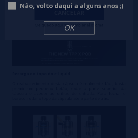
surpreende com o seu soberbo desempenho.
Não, volto daqui a alguns anos ;)
CANCELAR
Me quedo aquí sin cambiar el idioma
OK
Recarga do topo do e-liquid
O reabastecimento desta cápsula é realmente fácil, basta
premir um pequeno botão, rodar a parte superior da
cápsula e aceder ao orifício de entrada. Para fechar o
buraco, rodar o topo da cápsula até à parte de trás.