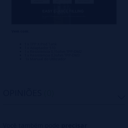
Vem com:
1 x TPP X Pod Tank
1 x Adaptador 510
1 x Resistencia 0,15ohm TPP-DM2
1 x Resistencia 0,3ohm TPP-DM3
1x Manual do Utilizador
OPINIÕES
(0)
5 estrelas
0%
4 estrelas
0%
Você também pode
precisar
3 estrelas
0%