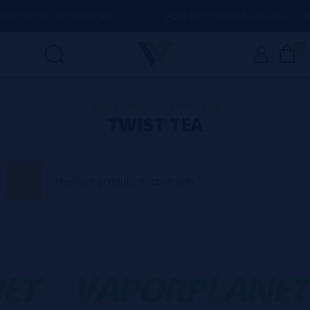
M COMPRAS ACIMA DE
50€
AQUI ESTAMOS
PARA AJUDÁ-LO COM
0
Home
>
Marcas
>
TWIST TEA
TWIST TEA
Nenhum produto encontrado
ET
VAPORPLANET