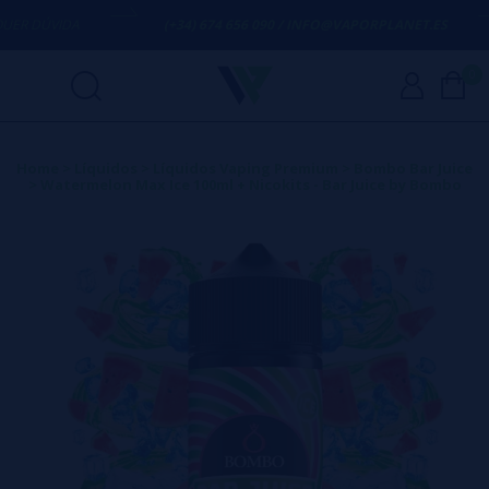
R DÚVIDA
(+34) 674 656 090 / INFO@VAPORPLANET.ES
0
Home
>
Líquidos
>
Líquidos Vaping Premium
>
Bombo Bar Juice
>
Watermelon Max Ice 100ml + Nicokits - Bar Juice by Bombo