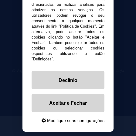
direcionadas ou realizar análises para
Segurança e privacidade
otimizar os nossos serviços. Os
utilizadores podem revogar o seu
Termos e Condições de Uso
consentimento a qualquer momento
Política de privacidade
através do link "Política de Cookies". Em
Política de cookies
alternativa, pode aceitar todos os
cookies clicando no botão "Aceitar e
Fechar". Também pode rejeitar todos os
cookies ou selecionar cookies
específicos utilizando o botão
"Definições".
© VaporPlanet.pt
|
Compre Cigarros Eletrônicos
|
Loja
Cigarrillos Electronicos
Declínio
Yopi Online SL CIF: B90451832
Aceitar e Fechar
Modifique suas configurações