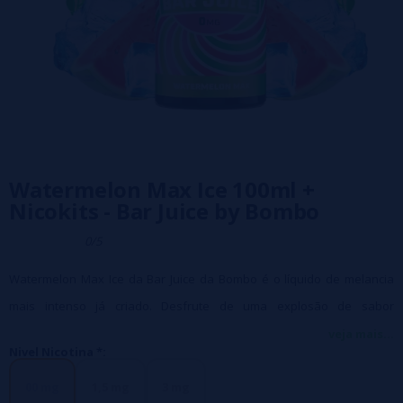
Watermelon Max Ice 100ml +
Nicokits - Bar Juice by Bombo
0/5
Watermelon Max Ice da Bar Juice da Bombo é o líquido de melancia
mais intenso já criado. Desfrute de uma explosão de sabor
incomparável e frescor altamente refrescante em cada tragada.
veja mais...
Nivel Nicotina *:
- Frasco de 120ml com 100ml de líquido
00 mg
1,5 mg
3 mg