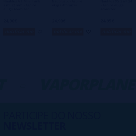
Nautilus GT Mini Tank
Nautilus X - Aspire
Nautilus XS 2 ml 24 
2 ml 22 mm - Aspire
eCigs Atomizer
- Aspire eCigs
eCigs Atomizer
Atomizer
24,90€
24,90€
24,95€
notificar-me
notificar-me
notificar-me
-
VAPORPLANET
PARTICIPE DO NOSSO
NEWSLETTER