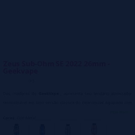
Zeus Sub-Ohm SE 2022 26mm -
Geekvape
0/5
Dos criadores do
GeekVape
, apresenta seu lendário atomizador
reconstruível em uma versão clássica do clearomizer equipado com
resistencias ultrapotentes.
veja mais...
Cores:
Gun Metal
O Zeus Sub Ohm SE
é o mais recente de uma longa linha de
atomizadores projetados para evitar vazamentos.