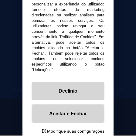
personalizar a experiência do utilizador,
Formas de pagamento
fornecer ofertas de marketing
Contato
direcionadas ou realizar análises para
otimizar os nossos serviços. Os
utilizadores podem revogar o seu
Segurança e privacidade
consentimento a qualquer momento
Termos e Condições de Uso
através do link "Política de Cookies". Em
Política de privacidade
alternativa, pode aceitar todos os
cookies clicando no botão "Aceitar e
Política de cookies
Fechar". Também pode rejeitar todos os
cookies ou selecionar cookies
específicos utilizando o botão
"Definições".
© VaporPlanet.pt
|
Compre Cigarros Eletrônicos
|
Loja
Declínio
Cigarrillos Electronicos
Yopi Online SL CIF: B90451832
Aceitar e Fechar
Modifique suas configurações