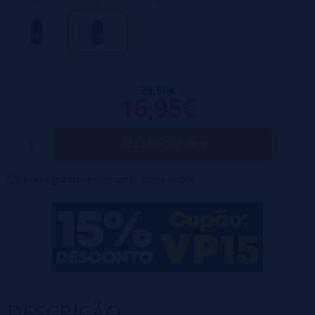
Nesta versão, o Zeus deixa o mundo dos reconstruíveis para oferecer
vapers que procuram um poderoso e saboroso sub ohm clearomizer,
simples e com fluxo de ar superior.
29,90€
16,95€
Notificar-me
Frete grátis:
em compras acima de 50€
DESCRIÇÃO