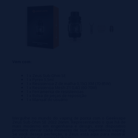
Vem com:
1 x Zeus Sub-Ohm SE
1 x Pyrex 5,5ml
1 x Resistencia Z de malha 0,15Ω XM (70-85W)
1 x Resistencia Mesh Z1 0,4Ω (60-70W)
1 x Ferramenta de resistencias
1 x Bolsa de peças de reposição
1 x Manual do usuário
Mergulhe no mundo do vaping de ponta com o Geekvape
Zeus Sub-Ohm SE 2022 26mm. Representando o que há de
mais moderno em engenharia e design, este dispositivo
promete elevar cada momento de sua experiência vaping.
Se você deseja perfeição, o Zeus está aqui para mostrar
que o futuro do vaping já chegou.