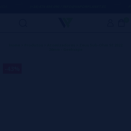
(+34) 674 656 090 / INFO@VAPORPLANET.ES
PORTES
0
Home
>
Produtos
>
Atomizadores
>
Zeus Sub-Ohm SE 2022
26mm - Geekvape
-43%